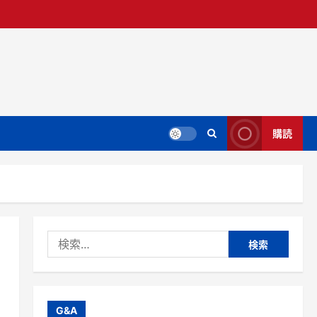
購読
検
索:
G&A