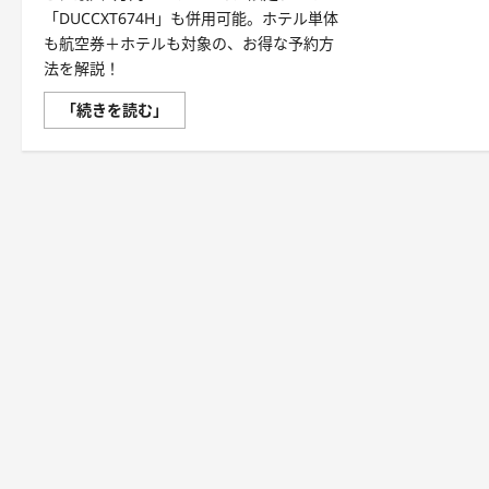
「DUCCXT674H」も併用可能。ホテル単体
も航空券＋ホテルも対象の、お得な予約方
法を解説！
「続きを読む」
【8/18
ま
で】
人
気
海
外
ホ
テ
ル
セ
ー
ル
ま
も
な
く
終
了！
エ
ア
ト
リ
の