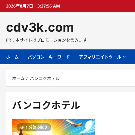
コ
2026年8月7日
3:27:57 AM
ン
テ
cdv3k.com
ン
ツ
へ
PR：本サイトはプロモーションを含みます
ス
キ
ホーム
パソコン キーワード
アフィリエイトツール
ッ
プ
ホーム
バンコクホテル
バンコクホテル
1 分読み取り