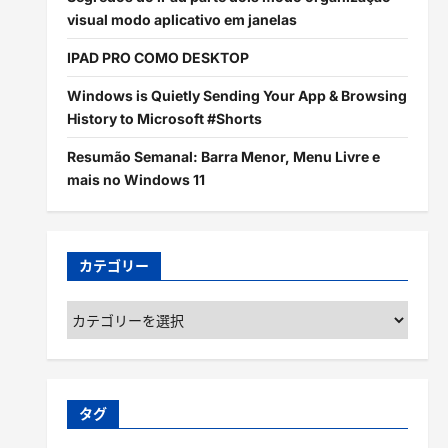
visual modo aplicativo em janelas
IPAD PRO COMO DESKTOP
Windows is Quietly Sending Your App & Browsing
History to Microsoft #Shorts
Resumão Semanal: Barra Menor, Menu Livre e
mais no Windows 11
カテゴリー
カ
テ
ゴ
リ
ー
タグ