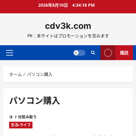
コ
2026年8月10日
4:34:19 PM
ン
テ
cdv3k.com
ン
ツ
PR：本サイトはプロモーションを含みます
へ
ス
キ
購読
メ
ッ
イ
プ
ン
ホーム
パソコン購入
メ
ニ
ュ
ー
パソコン購入
7 分読み取り
生活・ライフ