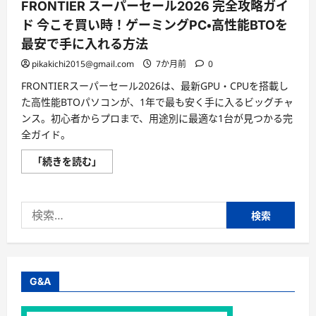
FRONTIER スーパーセール2026 完全攻略ガイ
ド 今こそ買い時！ゲーミングPC・高性能BTOを
最安で手に入れる方法
pikakichi2015@gmail.com
7か月前
0
FRONTIERスーパーセール2026は、最新GPU・CPUを搭載し
た高性能BTOパソコンが、1年で最も安く手に入るビッグチャ
ンス。初心者からプロまで、用途別に最適な1台が見つかる完
全ガイド。
FRONTIER
「続きを読む」
ス
ー
パ
ー
検
セ
ー
索:
ル
2026
完
全
攻
略
G&A
ガ
イ
ド