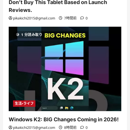
Don’t Buy This Tablet Based on Launch
Reviews.
pikakichi2015@gmail.com
7時間前
0
1 分読み取り
生活・ライフ
Windows K2: BIG Changes Coming in 2026!
pikakichi2015@gmail.com
8時間前
0