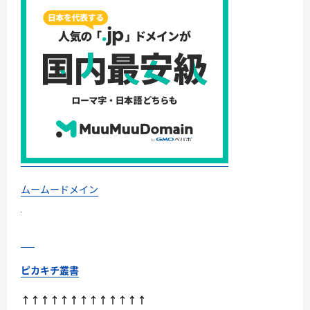
今
こ
そ
買
い
時！
ゲ
ー
ミ
ン
グ
PC・
高
性
能
BTO
を
最
安
で
ムームードメイン
手
に
入
れ
る
方
法
に
ピカキチ叢書
つ
い
て
↑↑↑↑↑↑↑↑↑↑↑↑↑
さ