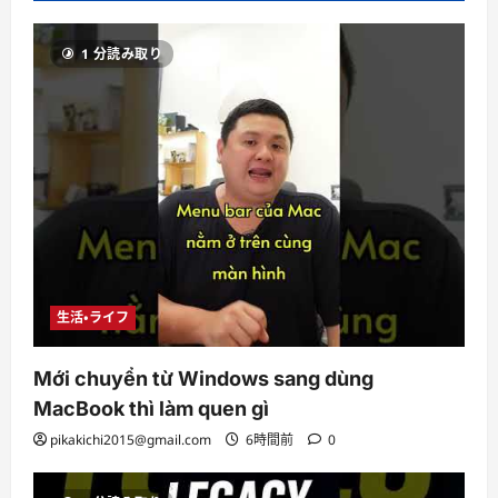
1 分読み取り
生活・ライフ
Mới chuyển từ Windows sang dùng
MacBook thì làm quen gì
pikakichi2015@gmail.com
6時間前
0