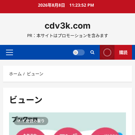
コ
2026年8月8日
11:23:52 PM
ン
テ
cdv3k.com
ン
ツ
PR：本サイトはプロモーションを含みます
へ
ス
キ
購読
メ
ッ
イ
プ
ン
ホーム
ビューン
メ
ニ
ュ
ー
ビューン
1 分読み取り