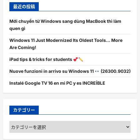
最近の投稿
Mới chuyển từ Windows sang dùng MacBook thì làm
quen gì
Windows 11 Just Modernized Its Oldest Tools… More
Are Coming!
iPad tips & tricks for students
Nuove funzioni in arrivo su Windows 11
(26300.9032)
Instalé Google TV 16 en mi PC y es INCREÍBLE
カテゴリー
カ
テ
ゴ