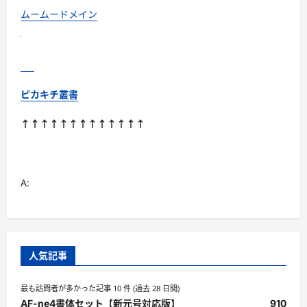
放
題
ムームードメイン
に
つ
い
て
さ
ら
に
読
ピカキチ叢書
む
↑↑↑↑↑↑↑↑↑↑↑↑↑
A:
人気記事
最も訪問者が多かった記事 10 件 (過去 28 日間)
AF-ne4書体セット【新元号対応版】
910