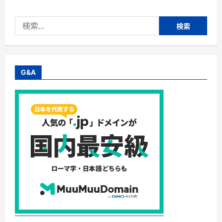
ク
放
題】
検
株
式
索:
会
社
ビ
ュ
ー
ン
G&A
[電
子
書
籍
読
み
放
題]
初
月
無
料
で
雑
誌・
マ
ン
ガ
が
読
み