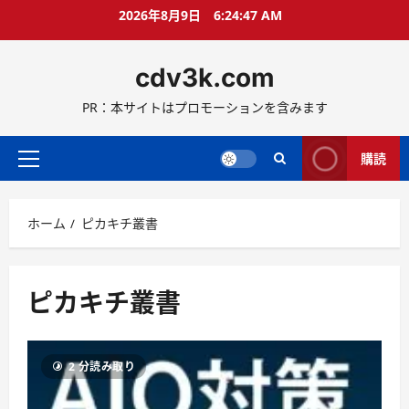
コ
2026年8月9日
6:24:47 AM
ン
テ
cdv3k.com
ン
ツ
PR：本サイトはプロモーションを含みます
へ
ス
キ
購読
メ
ッ
イ
プ
ン
ホーム
ピカキチ叢書
メ
ニ
ュ
ー
ピカキチ叢書
2 分読み取り