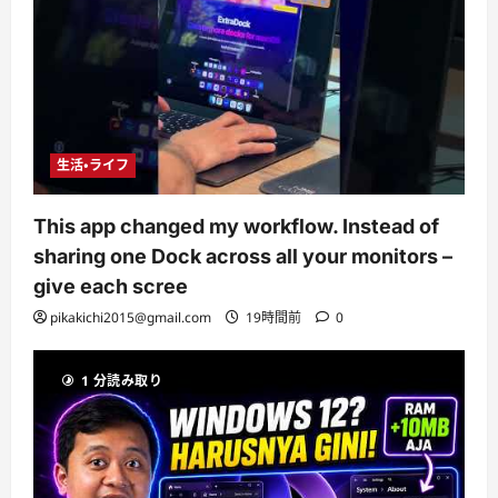
生活・ライフ
This app changed my workflow. Instead of
sharing one Dock across all your monitors –
give each scree
pikakichi2015@gmail.com
19時間前
0
1 分読み取り