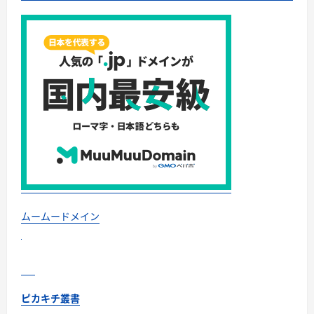
新・
最
適
化
思
考
著
者：
PIKAKICHI
KENKOU
に
つ
い
て
さ
ら
に
読
む
ムームードメイン
ピカキチ叢書