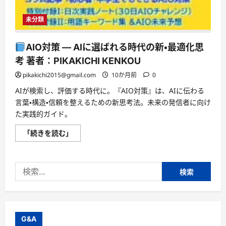
未分類
AIO対策 — AIに選ばれる時代の新・最適化思
考 著者：PIKAKICHI KENKOU
pikakichi2015@gmail.com
10か月前
0
AIが検索し、評価する時代に。『AIO対策』は、AIに伝わる
言葉・構造・信頼を整えるための新思考法。未来の発信者に向け
た実践的ガイド。
「続きを読む」
AIO
対
策
—
検
AI
に
索:
選
ば
れ
る
時
代
G&A
の