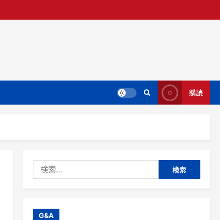
購読
検
索:
G&A