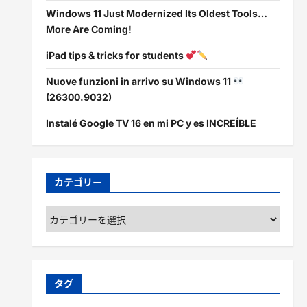
Windows 11 Just Modernized Its Oldest Tools…
More Are Coming!
iPad tips & tricks for students
Nuove funzioni in arrivo su Windows 11
(26300.9032)
Instalé Google TV 16 en mi PC y es INCREÍBLE
カテゴリー
カ
テ
ゴ
リ
ー
タグ