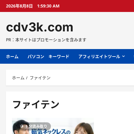
コ
2026年8月8日
1:59:31 AM
ン
テ
cdv3k.com
ン
ツ
へ
PR：本サイトはプロモーションを含みます
ス
キ
ホーム
パソコン キーワード
アフィリエイトツール
ッ
プ
ホーム
ファイテン
ファイテン
1 分読み取り