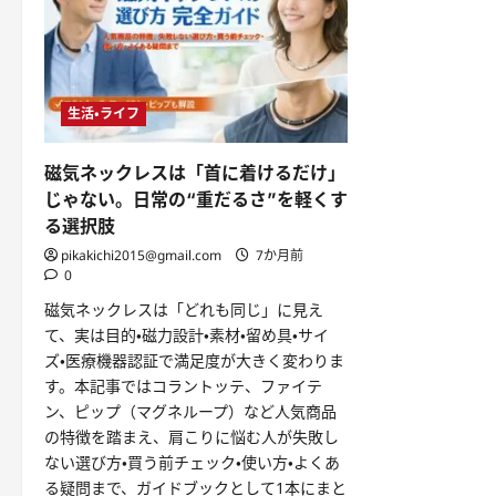
生活・ライフ
磁気ネックレスは「首に着けるだけ」
じゃない。日常の“重だるさ”を軽くす
る選択肢
pikakichi2015@gmail.com
7か月前
0
磁気ネックレスは「どれも同じ」に見え
て、実は目的・磁力設計・素材・留め具・サイ
ズ・医療機器認証で満足度が大きく変わりま
す。本記事ではコラントッテ、ファイテ
ン、ピップ（マグネループ）など人気商品
の特徴を踏まえ、肩こりに悩む人が失敗し
ない選び方・買う前チェック・使い方・よくあ
る疑問まで、ガイドブックとして1本にまと