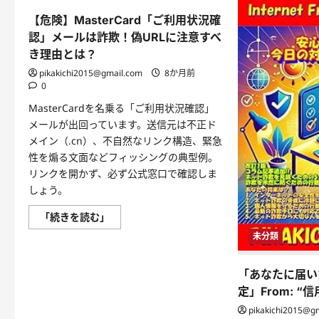
【危険】MasterCard「ご利用状況確
認」メールは詐欺！偽URLに注意すべ
き理由とは？
pikakichi2015@gmail.com
8か月前
0
MasterCardを名乗る「ご利用状況確認」
メールが出回っています。送信元は不正ド
メイン（.cn）、不自然なリンク構造、緊急
性を煽る文面などフィッシングの典型例。
リンクを開かず、必ず公式窓口で確認しま
しょう。
【危
「続きを読む」
険】
MasterCard「ご
未分類
利
用
状
「あなたに届い
況
確
定」From: “
認」
メ
pikakichi2015@g
ー