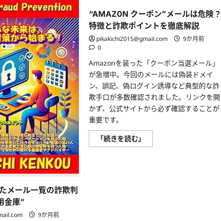
“AMAZ0N クーポン”メールは危険
特徴と詐欺ポイントを徹底解説
pikakichi2015@gmail.com
9か月前
0
Amazonを装った「クーポン当選メール」
が急増中。今回のメールには偽装ドメイ
ン、誤記、偽ログイン誘導など典型的な詐
欺手口が多数確認されました。リンクを開
かず、公式サイトから必ず確認することが
重要です。
“AMAZ0N
「続きを読む」
ク
ー
ポ
ン”メ
ー
ル
は
たメール一覧の詐欺判
危
険？
信用金庫”
特
徴
mail.com
9か月前
と