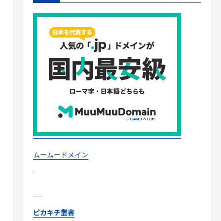
？
ムームードメイン
ピカキチ叢書