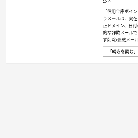
0
ル
は
「信用金庫ポイン
詐
欺！
うメールは、実在
偽
URL
正ドメイン、日付
に
的な詐欺メールで
注
意
ず削除・迷惑メー
す
べ
き
「続きを読む
理
由
と
は？
に
つ
い
て
さ
ら
に
読
む