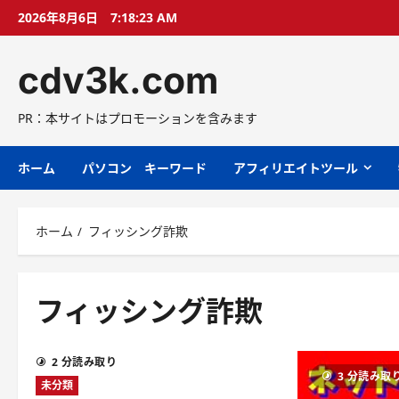
コ
2026年8月6日
7:18:24 AM
ン
テ
cdv3k.com
ン
ツ
へ
PR：本サイトはプロモーションを含みます
ス
キ
ホーム
パソコン キーワード
アフィリエイトツール
ッ
プ
ホーム
フィッシング詐欺
フィッシング詐欺
2 分読み取り
3 分読み取
未分類