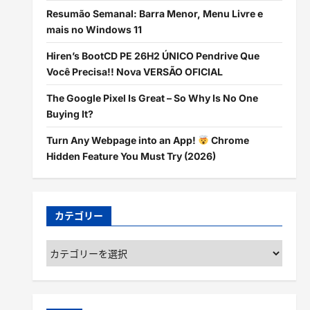
Resumão Semanal: Barra Menor, Menu Livre e
mais no Windows 11
Hiren’s BootCD PE 26H2 ÚNICO Pendrive Que
Você Precisa!! Nova VERSÃO OFICIAL
The Google Pixel Is Great – So Why Is No One
Buying It?
Turn Any Webpage into an App!
Chrome
Hidden Feature You Must Try (2026)
カテゴリー
カ
テ
ゴ
リ