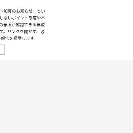
詐
欺
ト加算のお知らせ」とい
ポ
イ
しないポイント制度や不
ン
の矛盾が確認できる典型
ト
を
す。リンクを開かず、必
徹
底
ル報告を推奨します。
解
説
「あ
」
に
な
つ
た
い
に
て
届
さ
い
ら
た
に
メ
読
ー
む
ル
一
覧
の
詐
欺
判
定」
From:
“信
用
金