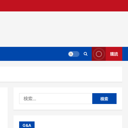
購読
検
索:
G&A