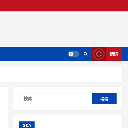
購読
検
索:
G&A