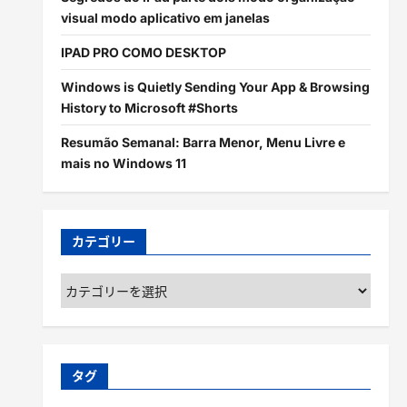
visual modo aplicativo em janelas
IPAD PRO COMO DESKTOP
Windows is Quietly Sending Your App & Browsing
History to Microsoft #Shorts
Resumão Semanal: Barra Menor, Menu Livre e
mais no Windows 11
カテゴリー
カ
テ
ゴ
リ
ー
タグ