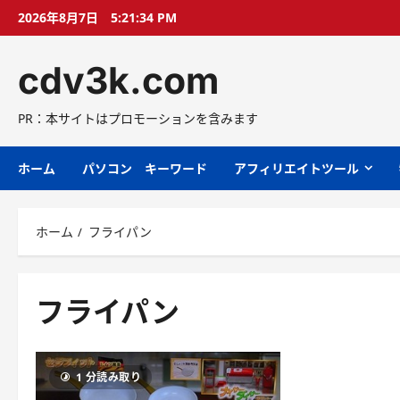
コ
2026年8月7日
5:21:35 PM
ン
テ
cdv3k.com
ン
ツ
へ
PR：本サイトはプロモーションを含みます
ス
キ
ホーム
パソコン キーワード
アフィリエイトツール
ッ
プ
ホーム
フライパン
フライパン
1 分読み取り