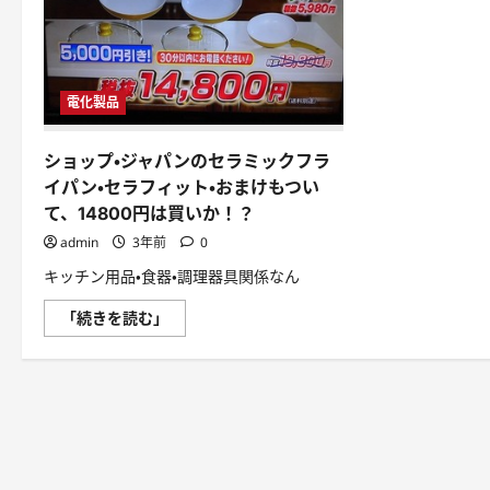
電化製品
ショップ・ジャパンのセラミックフラ
イパン・セラフィット・おまけもつい
て、14800円は買いか！？
admin
3年前
0
キッチン用品・食器・調理器具関係なん
シ
「続きを読む」
ョ
ッ
プ・
ジ
ャ
パ
ン
の
セ
ラ
ミ