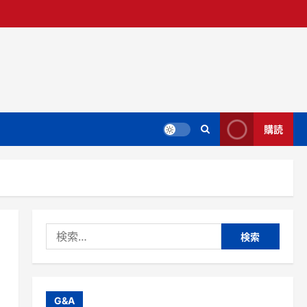
購読
検
索:
G&A