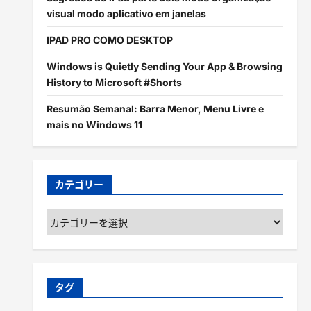
visual modo aplicativo em janelas
IPAD PRO COMO DESKTOP
Windows is Quietly Sending Your App & Browsing
History to Microsoft #Shorts
Resumão Semanal: Barra Menor, Menu Livre e
mais no Windows 11
カテゴリー
カ
テ
ゴ
リ
ー
タグ