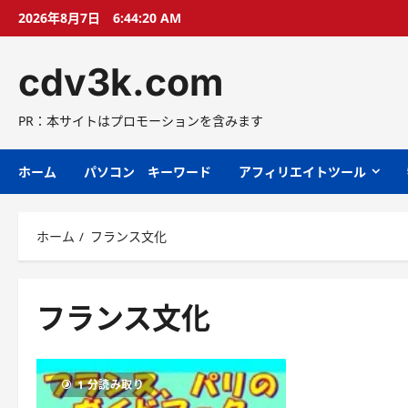
コ
2026年8月7日
6:44:20 AM
ン
テ
cdv3k.com
ン
ツ
へ
PR：本サイトはプロモーションを含みます
ス
キ
ホーム
パソコン キーワード
アフィリエイトツール
ッ
プ
ホーム
フランス文化
フランス文化
1 分読み取り