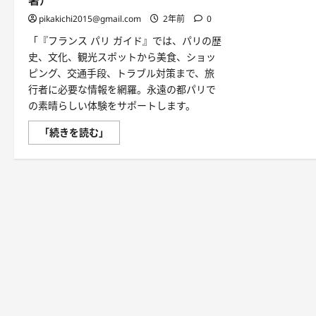
著）
pikakichi2015@gmail.com
2年前
0
「『フランス パリ ガイド』では、パリの歴
史、文化、観光スポットから美食、ショッ
ピング、交通手段、トラブル対策まで、旅
行者に必要な情報を網羅。永遠の都パリで
の素晴らしい体験をサポートします。
フ
「続きを読む」
ラ
ン
ス、
パ
リ
の
ガ
イ
ド
ブ
ッ
ク:
永
遠
の
都、
光
と