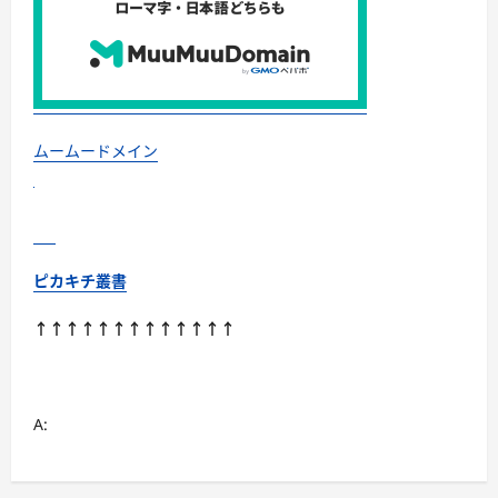
ス・
株
式
会
社
Ｇ
ｒ
ｏ
ｏ
ｖ
ムームードメイン
ｅ
ｍ
ｅ
ｎ
ｔ
に
つ
い
ピカキチ叢書
て
さ
ら
↑↑↑↑↑↑↑↑↑↑↑↑↑
に
読
む
A: