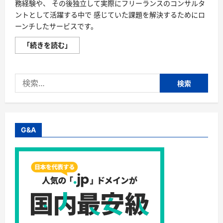
務経験や、 その後独立して実際にフリーランスのコンサルタ
ントとして活躍する中で 感じていた課題を解決するためにロ
ーンチしたサービスです。
【Strategy
「続きを読む」
Consultant
Bank】
フ
リ
検
ー
ラ
索:
ン
ス
の
コ
ン
サ
G&A
ル
タ
ン
ト
向
け
案
件
紹
介
サ
ー
ビ