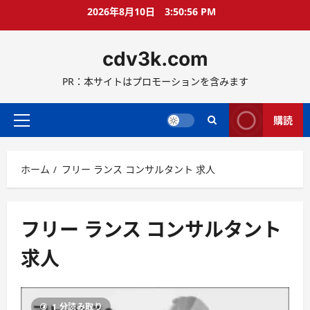
コ
2026年8月10日
3:50:57 PM
ン
テ
cdv3k.com
ン
ツ
PR：本サイトはプロモーションを含みます
へ
ス
キ
購読
メ
ッ
イ
プ
ン
ホーム
フリー ランス コンサルタント 求人
メ
ニ
ュ
ー
フリー ランス コンサルタント
求人
1 分読み取り