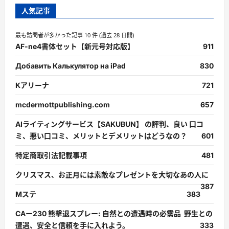
人気記事
最も訪問者が多かった記事 10 件 (過去 28 日間)
AF-ne4書体セット【新元号対応版】
911
Добавить Калькулятор на iPad
830
Kアリーナ
721
mcdermottpublishing.com
657
AIライティングサービス【SAKUBUN】 の評判、良い 口コ
ミ、悪い口コミ、メリットとデメリットはどうなの？
601
特定商取引法記載事項
481
クリスマス、お正月には素敵なプレゼントを大切なあの人に
387
Mステ
383
CAー230 熊撃退スプレー: 自然との遭遇時の必需品 野生との
遭遇、安全と信頼を手に入れよう。
333