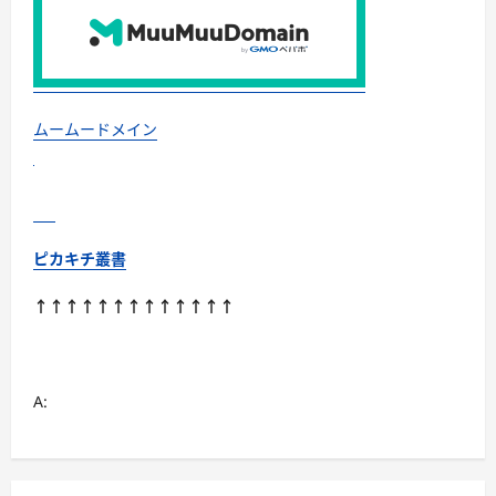
ッ
ト!!
【徹
底
解
説】
に
つ
い
ムームードメイン
て
さ
ら
に
読
む
ピカキチ叢書
↑↑↑↑↑↑↑↑↑↑↑↑↑
A: