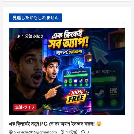
見逃したかもしれません
1 分読み取り
生活・ライフ
এক ক্লিকেই নতুন PC তে সব অ্যাপ ইনস্টল করুন!
pikakichi2015@gmail.com
17分前
0