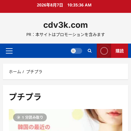
コ
2026年8月7日
10:35:36 AM
ン
テ
cdv3k.com
ン
ツ
PR：本サイトはプロモーションを含みます
へ
ス
キ
購読
メ
ッ
イ
プ
ン
ホーム
プチプラ
メ
ニ
ュ
ー
プチプラ
1 分読み取り