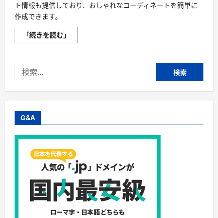
ト情報も提供しており、おしゃれなコーディネートを簡単に
作成できます。
Codibook（コ
「続きを読む」
ー
デ
ィ
ブ
検
ッ
ク）
索:
評
判、
良
い
口
コ
G&A
ミ、
悪
い
口
コ
ミ、
メ
リ
ッ
ト
と
デ
メ
リ