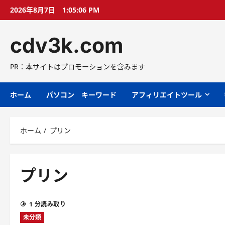
コ
2026年8月7日
1:05:07 PM
ン
テ
cdv3k.com
ン
ツ
へ
PR：本サイトはプロモーションを含みます
ス
キ
ホーム
パソコン キーワード
アフィリエイトツール
ッ
プ
ホーム
プリン
プリン
1 分読み取り
未分類