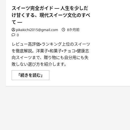
スイーツ完全ガイド ― 人生を少しだ
け甘くする、現代スイーツ文化のすべ
て ―
pikakichi2015@gmail.com
8か月前
0
レビュー高評価・ランキング上位のスイーツ
を徹底解説。洋菓子・和菓子・チョコ・健康志
向スイーツまで、贈り物にも自分用にも失
敗しない選び方を紹介します。
ス
「続きを読む」
イ
ー
ツ
完
全
ガ
イ
ド
―
人
生
を
少