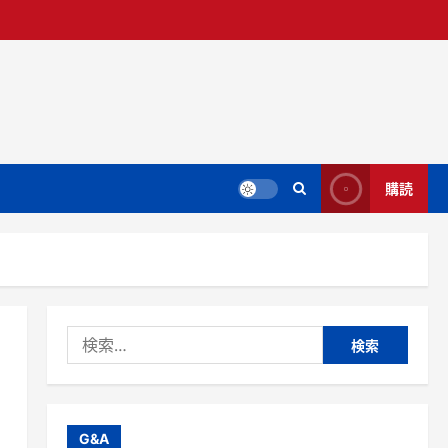
購読
検
索:
G&A