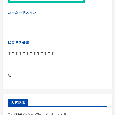
と
マ
マ
を
ムームードメイン
サ
ポ
ー
ト！
に
つ
い
て
ピカキチ叢書
さ
ら
に
↑↑↑↑↑↑↑↑↑↑↑↑↑
読
む
A:
人気記事
最も訪問者が多かった記事 10 件 (過去 28 日間)