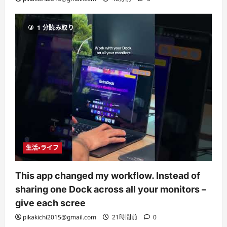
1 分読み取り
生活・ライフ
This app changed my workflow. Instead of
sharing one Dock across all your monitors –
give each scree
pikakichi2015@gmail.com
21時間前
0