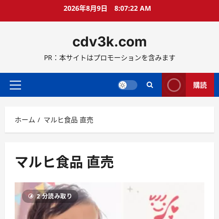
コ
2026年8月9日
8:07:23 AM
ン
テ
cdv3k.com
ン
ツ
PR：本サイトはプロモーションを含みます
へ
ス
キ
購読
メ
ッ
イ
プ
ン
ホーム
マルヒ食品 直売
メ
ニ
ュ
ー
マルヒ食品 直売
2 分読み取り