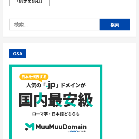
【フ
「続きを読む」
ァ
ー
ス
ト
検
ス
プ
索:
ー
ン】
離
乳
食
宅
G&A
配
サ
ー
ビ
ス・
マ
ル
ヒ
食
品
株
式
会
社・
忙
し
い
パ
パ