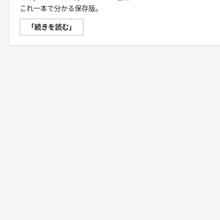
これ一本で分かる保存版。
「3
「続きを読む」
秒
で
整
う、
新
し
い
栄
養
補
給」
飲
む
ミ
ス
ト
（IN
MIST）
と
は
何
か
──「飲
む」
と
い
う
行