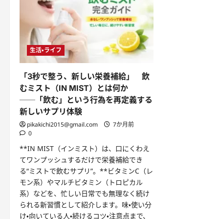
生活・ライフ
「3秒で整う、新しい栄養補給」 飲
むミスト（IN MIST）とは何か
──「飲む」という行為を再定義する
新しいサプリ体験
pikakichi2015@gmail.com
7か月前
0
**IN MIST（インミスト）は、口にくわえ
てワンプッシュするだけで栄養補給でき
る“ミストで飲むサプリ”。**ビタミンC（レ
モン系）やマルチビタミン（トロピカル
系）などを、忙しい日常でも無理なく続け
られる新習慣として紹介します。味・使い分
け・向いている人・続けるコツ・注意点まで、