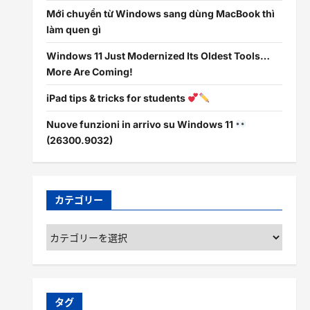
Mới chuyển từ Windows sang dùng MacBook thì
làm quen gì
Windows 11 Just Modernized Its Oldest Tools…
More Are Coming!
iPad tips & tricks for students
Nuove funzioni in arrivo su Windows 11
(26300.9032)
カテゴリー
カ
テ
ゴ
リ
ー
タグ