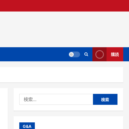
購読
検
索:
G&A