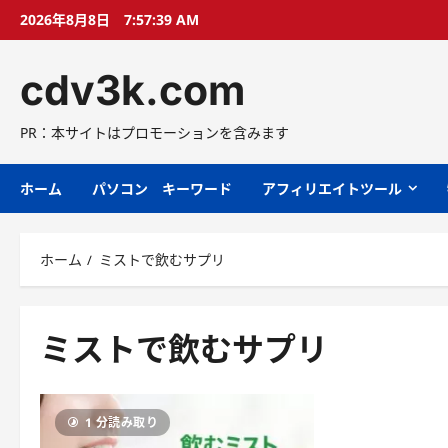
コ
2026年8月8日
7:57:40 AM
ン
テ
cdv3k.com
ン
ツ
へ
PR：本サイトはプロモーションを含みます
ス
キ
ホーム
パソコン キーワード
アフィリエイトツール
ッ
プ
ホーム
ミストで飲むサプリ
ミストで飲むサプリ
1 分読み取り