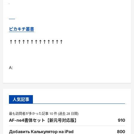
方
に
つ
い
て
さ
ら
ピカキチ叢書
に
読
む
↑↑↑↑↑↑↑↑↑↑↑↑↑
A:
人気記事
最も訪問者が多かった記事 10 件 (過去 28 日間)
AF-ne4書体セット【新元号対応版】
910
Добавить Калькулятор на iPad
800