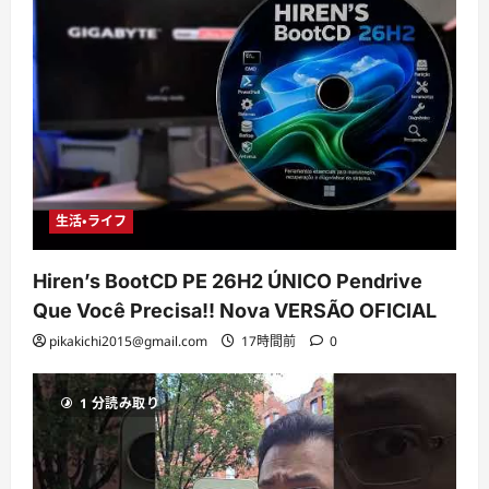
生活・ライフ
Hiren’s BootCD PE 26H2 ÚNICO Pendrive
Que Você Precisa!! Nova VERSÃO OFICIAL
pikakichi2015@gmail.com
17時間前
0
1 分読み取り