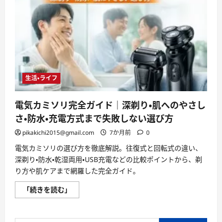
生活・ライフ
電気カミソリ完全ガイド｜深剃り・肌へのやさし
さ・防水・充電方式まで失敗しない選び方
pikakichi2015@gmail.com
7か月前
0
電気カミソリの選び方を徹底解説。往復式と回転式の違い、
深剃り・防水・乾湿両用・USB充電などの比較ポイントから、剃
り方や肌ケアまで網羅した完全ガイド。
電
「続きを読む」
気
カ
ミ
ソ