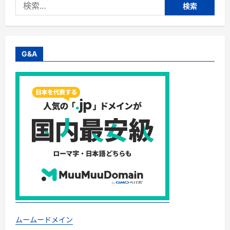
検
リ
完
索:
全
ガ
イ
ド
｜
深
G&A
剃
り・
肌
へ
の
や
さ
し
さ・
防
水・
充
電
方
式
ま
で
失
敗
し
な
い
選
ムームードメイン
び