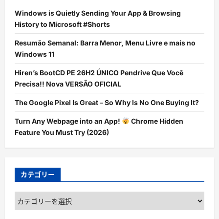
Windows is Quietly Sending Your App & Browsing
History to Microsoft #Shorts
Resumão Semanal: Barra Menor, Menu Livre e mais no
Windows 11
Hiren’s BootCD PE 26H2 ÚNICO Pendrive Que Você
Precisa!! Nova VERSÃO OFICIAL
The Google Pixel Is Great – So Why Is No One Buying It?
Turn Any Webpage into an App!
Chrome Hidden
Feature You Must Try (2026)
カテゴリー
カ
テ