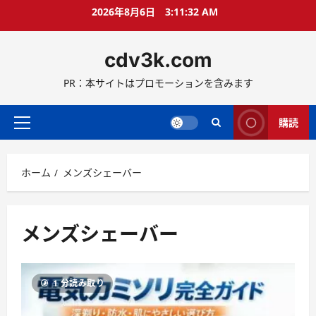
コ
2026年8月6日
3:11:33 AM
ン
テ
cdv3k.com
ン
ツ
PR：本サイトはプロモーションを含みます
へ
ス
キ
購読
メ
ッ
イ
プ
ン
ホーム
メンズシェーバー
メ
ニ
ュ
ー
メンズシェーバー
1 分読み取り