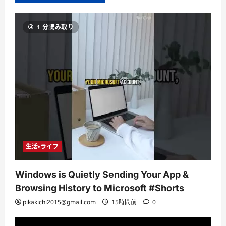
1 分読み取り
生活・ライフ
Windows is Quietly Sending Your App &
Browsing History to Microsoft #Shorts
pikakichi2015@gmail.com
15時間前
0