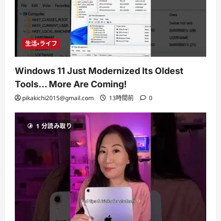
生活・ライフ
Windows 11 Just Modernized Its Oldest
Tools… More Are Coming!
pikakichi2015@gmail.com
13時間前
0
1 分読み取り