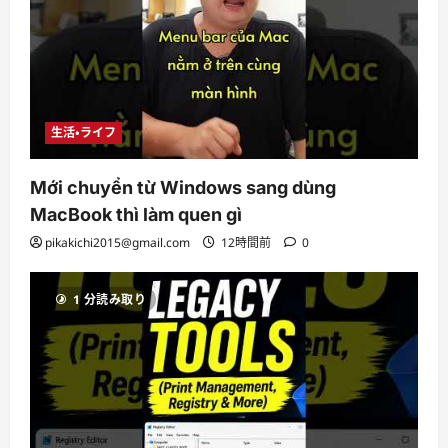
生活・ライフ
Mới chuyển từ Windows sang dùng
MacBook thì làm quen gì
pikakichi2015@gmail.com
12時間前
0
1 分読み取り