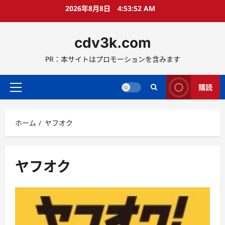
コ
2026年8月8日
4:53:53 AM
ン
テ
cdv3k.com
ン
ツ
PR：本サイトはプロモーションを含みます
へ
ス
キ
購読
メ
ッ
イ
プ
ン
ホーム
ヤフオク
メ
ニ
ュ
ー
ヤフオク