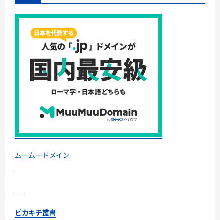
ト
に
つ
い
て
さ
ら
に
読
む
ムームードメイン
ピカキチ叢書