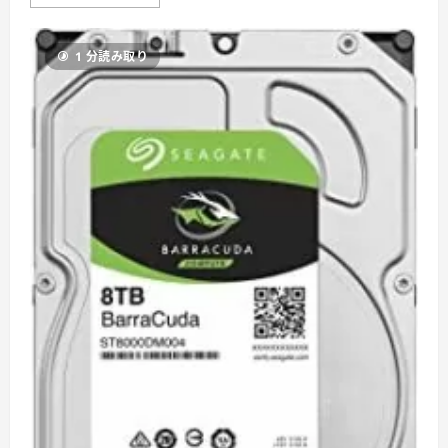
フ
オ
ク！
落
1 分読み取り
札
注
意
事
項
に
つ
い
て
さ
ら
に
読
む