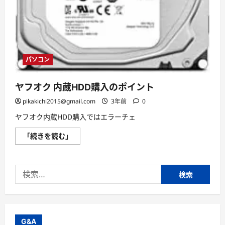
パソコン
ヤフオク 内蔵HDD購入のポイント
pikakichi2015@gmail.com
3年前
0
ヤフオク内蔵HDD購入ではエラーチェ
ヤ
「続きを読む」
フ
オ
ク
内
検
蔵
HDD
索:
購
入
の
ポ
イ
ン
G&A