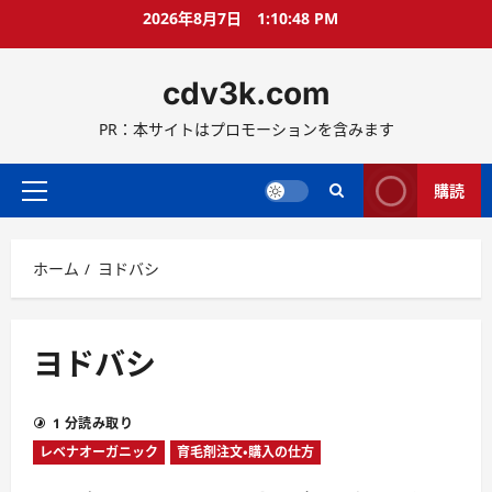
コ
2026年8月7日
1:10:48 PM
ン
テ
cdv3k.com
ン
ツ
PR：本サイトはプロモーションを含みます
へ
ス
キ
購読
メ
ッ
イ
プ
ン
ホーム
ヨドバシ
メ
ニ
ュ
ー
ヨドバシ
1 分読み取り
レベナオーガニック
育毛剤注文・購入の仕方