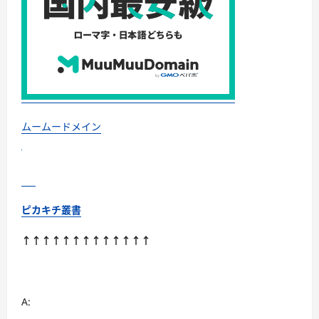
い
て
さ
ら
に
読
む
ムームードメイン
ピカキチ叢書
↑↑↑↑↑↑↑↑↑↑↑↑↑
A: