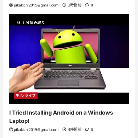
pikakichi2015@gmail.com
3時間前
0
1 分読み取り
生活・ライフ
I Tried Installing Android on a Windows
Laptop!
pikakichi2015@gmail.com
4時間前
0