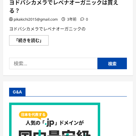
ヨドバシカメラでレベナオーガニックは買え
る？
pikakichi2015@gmail.com
3年前
0
ヨドバシカメラでレベナオーガニックの
ヨ
「続きを読む」
ド
バ
シ
カ
検
メ
ラ
索:
で
レ
ベ
ナ
オ
ー
G&A
ガ
ニ
ッ
ク
は
買
え
る？
に
つ