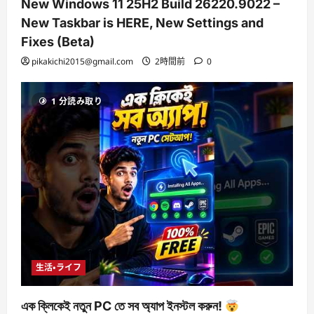
New Windows 11 25H2 Build 26220.9022 –
New Taskbar is HERE, New Settings and
Fixes (Beta)
pikakichi2015@gmail.com
2時間前
0
1 分読み取り
生活・ライフ
এক ক্লিকেই নতুন PC তে সব অ্যাপ ইনস্টল করুন!