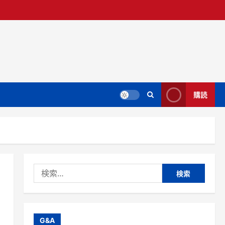
購読
検
索:
G&A