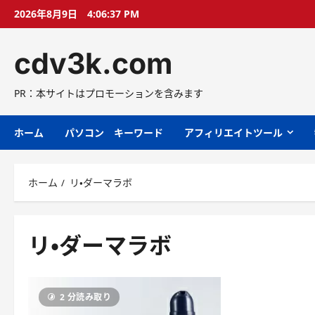
コ
2026年8月9日
4:06:38 PM
ン
テ
cdv3k.com
ン
ツ
へ
PR：本サイトはプロモーションを含みます
ス
キ
ホーム
パソコン キーワード
アフィリエイトツール
ッ
プ
ホーム
リ・ダーマラボ
リ・ダーマラボ
2 分読み取り