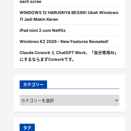
each scree
WINDOWS 12 HARUSNYA BEGINI! Ubah Windows
11 Jadi Makin Keren
iPad mini 2 com Netflix
Windows K2 2026 – New Features Revealed!
Claude Cowork と ChatGPT Work、「自分専用AI」
にするならまずCoworkです。
カテゴリー
カ
テ
ゴ
リ
ー
タグ