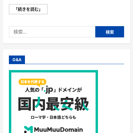
か
「続きを読む」
い
ま
き
（掻
検
巻
き）
索:
超
完
全
ガ
イ
ド
G&A
｜“着
る
布
団”で
肩・
首・
足
元
の
冷
え
を
根
こ
そ
ぎ
防