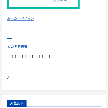
ぐ！
素
材
別
お
す
ムームードメイン
す
め・
選
び
方・
洗
い
方・
ピカキチ叢書
Q&A
ま
で
↑↑↑↑↑↑↑↑↑↑↑↑↑
に
つ
い
て
さ
ら
A:
に
読
む
人気記事