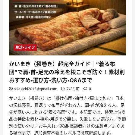
生活・ライフ
かいまき（掻巻き）超完全ガイド｜“着る布
団”で肩・首・足元の冷えを根こそぎ防ぐ！素材別
おすすめ・選び方・洗い方・Q&Aまで
pikakichi2015@gmail.com
7か月前
0
かいまき（掻巻き）は「掛け布団×袖付き×肩まで包む」日本
の伝統寝具。寝返りで布団がずれる人、肩・首が冷える人、足
先が寒い人に刺さる“着る布団”です。本記事では、検索上位商
品の特徴を素材・機能・用途で分類し、失敗しない選び方／季節
別の使い分け／お手入れ／家族・高齢者向けの注意点／よくあ
る疑問まで、追加調査不要のレベルで徹底解説します。