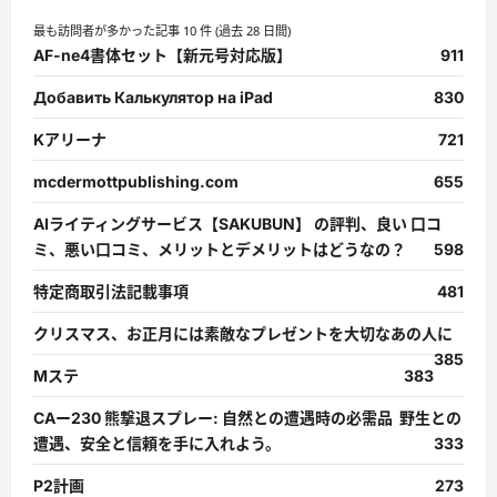
最も訪問者が多かった記事 10 件 (過去 28 日間)
AF-ne4書体セット【新元号対応版】
911
Добавить Калькулятор на iPad
830
Kアリーナ
721
mcdermottpublishing.com
655
AIライティングサービス【SAKUBUN】 の評判、良い 口コ
ミ、悪い口コミ、メリットとデメリットはどうなの？
598
特定商取引法記載事項
481
クリスマス、お正月には素敵なプレゼントを大切なあの人に
385
Mステ
383
CAー230 熊撃退スプレー: 自然との遭遇時の必需品 野生との
遭遇、安全と信頼を手に入れよう。
333
P2計画
273