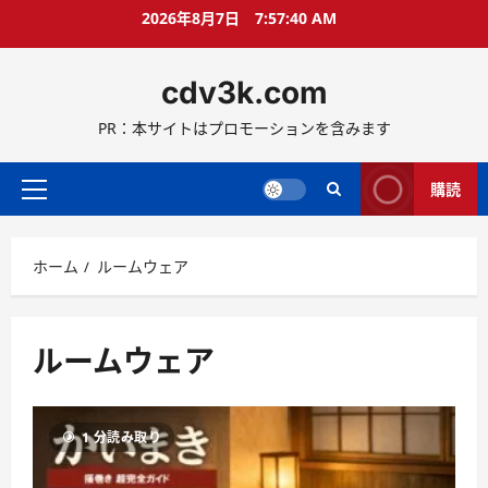
コ
2026年8月7日
7:57:40 AM
ン
テ
cdv3k.com
ン
ツ
PR：本サイトはプロモーションを含みます
へ
ス
キ
購読
メ
ッ
イ
プ
ン
ホーム
ルームウェア
メ
ニ
ュ
ー
ルームウェア
1 分読み取り