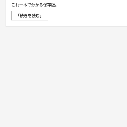
これ一本で分かる保存版。
「3
「続きを読む」
秒
で
整
う、
新
し
い
栄
養
補
給」
飲
む
ミ
ス
ト
（IN
MIST）
と
は
何
か
──「飲
む」
と
い
う
行