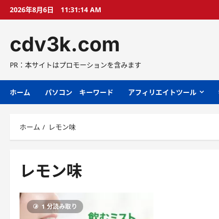
コ
2026年8月6日
11:31:15 AM
ン
テ
cdv3k.com
ン
ツ
へ
PR：本サイトはプロモーションを含みます
ス
キ
ホーム
パソコン キーワード
アフィリエイトツール
ッ
プ
ホーム
レモン味
レモン味
1 分読み取り