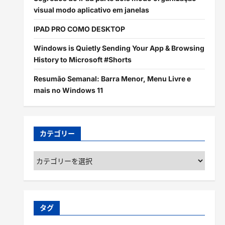
visual modo aplicativo em janelas
IPAD PRO COMO DESKTOP
Windows is Quietly Sending Your App & Browsing
History to Microsoft #Shorts
Resumão Semanal: Barra Menor, Menu Livre e
mais no Windows 11
カテゴリー
カ
テ
ゴ
リ
ー
タグ