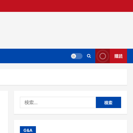
購読
検
索:
G&A