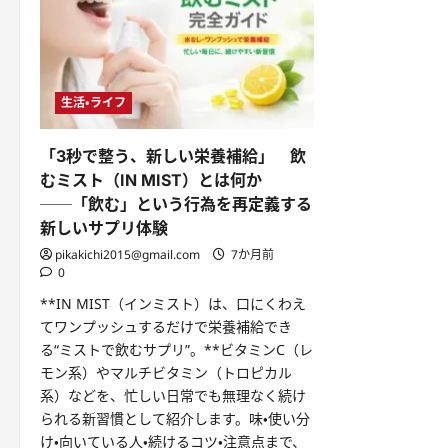
生活・ライフ
「3秒で整う、新しい栄養補給」 飲
むミスト（IN MIST）とは何か
──「飲む」という行為を再定義する
新しいサプリ体験
pikakichi2015@gmail.com
7か月前
0
**IN MIST（インミスト）は、口にくわえ
てワンプッシュするだけで栄養補給でき
る“ミストで飲むサプリ”。**ビタミンC（レ
モン系）やマルチビタミン（トロピカル
系）などを、忙しい日常でも無理なく続け
られる新習慣として紹介します。味・使い分
け・向いている人・続けるコツ・注意点まで、