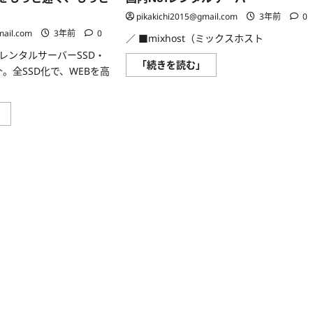
ス
サ
タ
ー
pikakichi2015@gmail.com
3年前
0
ー
バ
ト
ー・
mail.com
3年前
0
／ ■mixhost（ミックスホスト
を
株
切
式
レンタルサーバーSSD・
り
会
ア
「続きを読む」
介。全SSD化で、WEBを高
ま
社
ズ
し
セ
ポ
ょ
ブ
ケ
う！
ン
ッ
に
ア
大
ト
」
つ
ー
容
株
い
チ
量、
式
て
ザ
高
会
さ
ン
機
社
ら
に
能
mixhost（ミ
に
つ
レ
ッ
読
い
ン
ク
む
て
タ
ス
さ
ル
ホ
ら
サ
ス
に
ー
ト）
読
バ
月
む
ー
額
SSD・
968
GIGA
円
の
か
詳
ら
細
使
紹
え
介
る