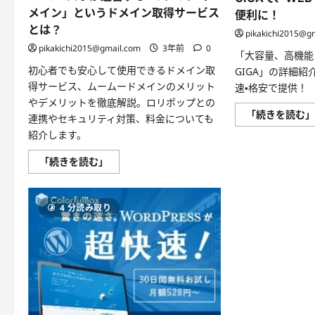
く
メイン」というドメイン取得サービス
便利に！
場
所」
とは？
pikakichi2015@g
に
つ
pikakichi2015@gmail.com
3年前
0
い
「大容量、高機能
て
初心者でも安心して使用できるドメイン取
GIGA」の詳細紹
さ
ら
得サービス、ムームードメインのメリット
速・格安で提供！
に
やデメリットを徹底解説。ロリポップとの
読
む
「続きを読む
連携やセキュリティ対策、料金についても
紹介します。
GMO
「続きを読む」
ペ
パ
ポ
が
4 分読み取り
運
営
す
る
「ム
ー
ム
ー
ド
メ
イ