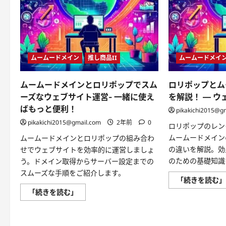
い
て
さ
ら
に
読
む
ムームードメイン
推し商品II
ムームードメイ
ムームードメインとロリポップでスム
ロリポップとム
ーズなウェブサイト運営- 一緒に使え
を解説！ — 
ばもっと便利！
pikakichi2015@g
pikakichi2015@gmail.com
2年前
0
ロリポップのレン
ムームードメイン
ムームードメインとロリポップの組み合わ
の違いを解説。効
せでウェブサイトを効率的に運営しましょ
のための基礎知識
う。ドメイン取得からサーバー設定までの
スムーズな手順をご紹介します。
「続きを読む
ム
「続きを読む」
ー
ム
ー
ド