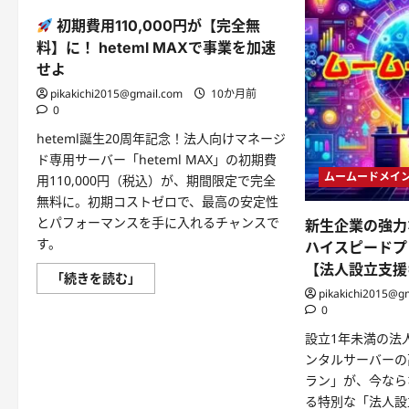
初期費用110,000円が【完全無
料】に！ heteml MAXで事業を加速
せよ
pikakichi2015@gmail.com
10か月前
0
heteml誕生20周年記念！法人向けマネージ
ド専用サーバー「heteml MAX」の初期費
ムームードメイ
用110,000円（税込）が、期間限定で完全
無料に。初期コストゼロで、最高の安定性
とパフォーマンスを手に入れるチャンスで
新生企業の強力
す。
ハイスピードプ
【法人設立支援
「続きを読む」
初
pikakichi2015@g
期
0
費
用
設立1年未満の法
110,000
円
ンタルサーバーの
が
【完
ラン」が、今なら
全
る特別な「法人設
無