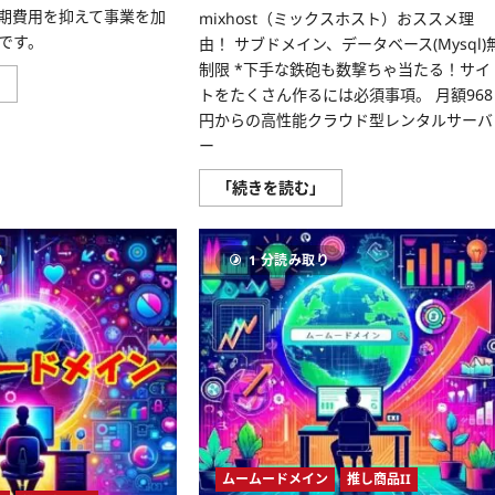
期費用を抑えて事業を加
mixhost（ミックスホスト）おススメ理
です。
由！ サブドメイン、データベース(Mysql)
制限 *下手な鉄砲も数撃ちゃ当たる！サイ
新
」
トをたくさん作るには必須事項。 月額968
生
企
円からの高性能クラウド型レンタルサーバ
業
の
ー
強
力
ア
「続きを読む」
な
ダ
味
ル
方！
ト
ロ
サ
リ
り
1 分読み取り
イ
ポ
ト
ッ
可
プ！
能
ハ
レ
イ
ン
ス
タ
ピ
ル
ー
サ
ド
ー
プ
バ
ラ
ー
ン
は
が
mixhost（ミ
1
ッ
ムームードメイン
推し商品II
年