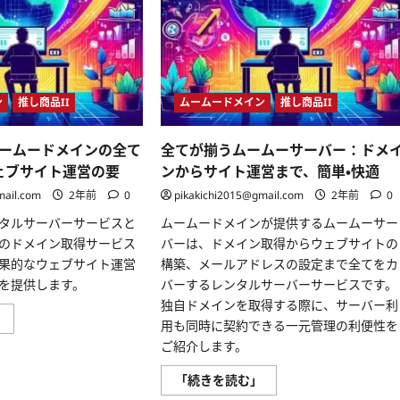
ド
ポ
メ
ッ
イ
プ
ン
で
for
ス
WP
タ
ホ
ー
ス
ト
テ
し
ン
推し商品II
ムームードメイン
推し商品II
ィ
よ
ン
う！
グ
「一
ームードメインの全て
全てが揃うムームーサーバー：ドメ
の
つ
実
の
ウェブサイト運営の要
ンからサイト運営まで、簡単・快適
力
ボ
と
タ
mail.com
2年前
0
pikakichi2015@gmail.com
2年前
0
は？
ン
に
で
タルサーバーサービスと
ムームードメインが提供するムームーサー
つ
始
い
ま
のドメイン取得サービス
バーは、ドメイン取得からウェブサイトの
て
る、
さ
果的なウェブサイト運営
構築、メールアドレスの設定まで全てをカ
あ
ら
な
を提供します。
バーするレンタルサーバーサービスです。
に
た
読
の
独自ドメインを取得する際に、サーバー利
む
ウ
ロ
」
用も同時に契約できる一元管理の利便性を
ェ
リ
ブ
ポ
ご紹介します。
サ
ッ
イ
プ
ト」
全
と
「続きを読む」
に
て
ム