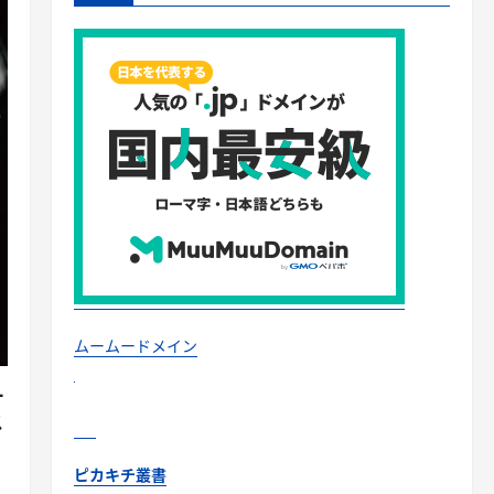
ムームードメイン
ー
ス
ピカキチ叢書