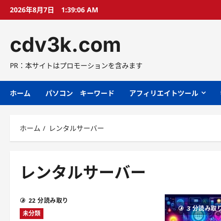
コ
2026年8月7日
1:39:08 AM
ン
テ
cdv3k.com
ン
ツ
へ
PR：本サイトはプロモーションを含みます
ス
キ
ホーム
パソコン キーワード
アフィリエイトツール
ッ
プ
ホーム
レンタルサーバー
レンタルサーバー
22 分読み取り
3 分読み取
未分類