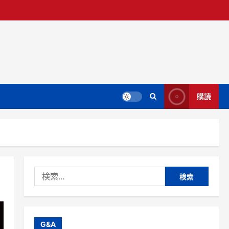
購読
検
索:
G&A