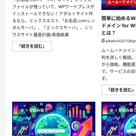
ムームードメイ
ファイルが残っていて、WPワードプレスが
インストールできない！アダルトサイト作
簡単に始めるWo
るなら、ミックスホスト.「お名前.comレン
ドメイン for
タルサーバ」、「エックスサーバ」、シリ
とは？
ウスサイト量産計画・実施結果
pikakichi2015@g
ド
「続きを読む」
メ
ムームードメイン 
イ
判を詳しく解説。
ン
取
から価格、機能面
得
と
で、サービスの全
レ
す。
ン
タ
ル
「続きを読む
サ
ー
バ
ー
の
1 分読み取り
1 分読み取
お
す
す
め
に
つ