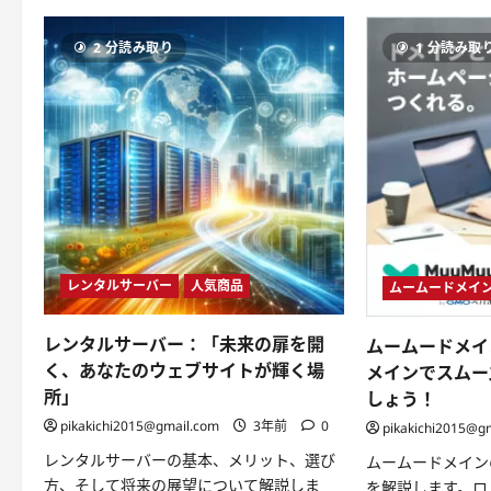
メ
イ
ン
と
2 分読み取り
1 分読み取
ロ
リ
ポ
ッ
プ
で
ス
ム
ー
ズ
な
ウ
ェ
ブ
サ
レンタルサーバー
人気商品
ムームードメイ
イ
ト
運
営-
レンタルサーバー：「未来の扉を開
ムームードメイ
一
緒
く、あなたのウェブサイトが輝く場
メインでスムー
に
所」
しょう！
使
え
pikakichi2015@gmail.com
3年前
0
pikakichi2015@g
ば
も
レンタルサーバーの基本、メリット、選び
っ
ムームードメイン
と
方、そして将来の展望について解説しま
を解説します。ロ