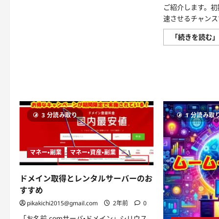
料】
ご紹介します。初
に！
速させるチャンス
heteml
MAX
で
「続きを読む
事
業
を
加
速
せ
よ
に
つ
い
て
さ
3 分読み取り
1 分読み取
ら
に
読
む
マネー・副業
マネー・資産・副業
ドメイン取得とレンタルサーバーのお
すすめ
pikakichi2015@gmail.com
2年前
0
「お名前.comサーバ・ドメイン」シリウス