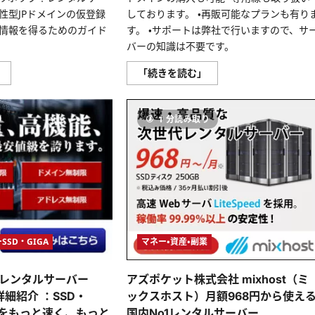
さ
む
ら
性型JPドメインの仮登録
しております。 ・再販可能なプランも有り
に
情報を得るためのガイド
す。 ・サポートは弊社で行いますので、サ
読
む
バーの知識は不要です。
ム
【安
」
「続きを読む」
ー
心
ム
と
ー
信
ド
頼
り
1 分読み取り
メ
の
イ
グ
ン
ラ
仮
ン
登
パ
録:
ワ
ム
ー】
ー
手
ム
軽
ー
で
ド
安
メ
く、
イ
高
SD・GIGA
マネー・資産・副業
ン
機
で
能
ス
な
レンタルサーバー
アズポケット株式会社 mixhost（ミ
ム
レ
ー
ン
細紹介 ：​​SSD・
ックスホスト）月額968円から使え
ズ
タ
な
ル
Bをもっと速く、もっと
国内No1レンタルサーバー