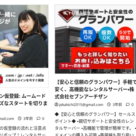
つ
が
ー
い
揃
ム
て
う
ー
り
1 分読み取り
さ
ム
ド
ら
ー
メ
に
ム
イ
読
ー
ン
む
サ
の
ー
全
バ
て
ー：
を
ド
解
メ
説！
イ
—
ン
ウ
か
ェ
マネー・資産・副業
ら
ブ
サ
サ
イ
イ
ン
【安心と信頼のグランパワー】手軽
ト
ト
運
運
安く、高機能なレンタルサーバー・株
営
営
ま
の
ン仮登録: ムームード
式会社セブンアーチザン
で、
要
ズなスタートを切りま
簡
に
pikakichi2015@gmail.com
3年前
0
単・
つ
快
い
◆【安心と信頼のグランパワー】セールス
適
て
mail.com
3年前
0
に
さ
ポイント◆ ・親切サポートと安全性のレン
つ
ら
の仮登録の流れと注意点
タルサーバー ・高機能で管理が簡単です。 
い
に
て
読
リポップ！レンタルサー
ドメインの購入も可能 ・専用線も取り扱い