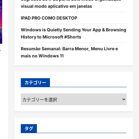
visual modo aplicativo em janelas
IPAD PRO COMO DESKTOP
Windows is Quietly Sending Your App & Browsing
History to Microsoft #Shorts
Resumão Semanal: Barra Menor, Menu Livre e
イ
mais no Windows 11
カテゴリー
カ
テ
ゴ
リ
ー
タグ