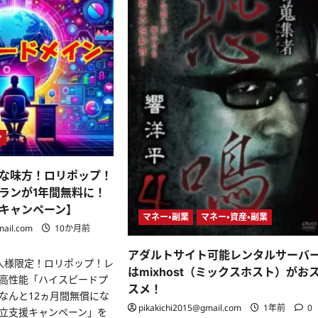
ン
な味方！ロリポップ！
ランが1年間無料に！
キャンペーン】
マネー・副業
マネー・資産・副業
mail.com
10か月前
アダルトサイト可能レンタルサーバ
人様限定！ロリポップ！レ
はmixhost（ミックスホスト）がお
高性能「ハイスピードプ
スメ！
なんと12ヵ月間無償にな
pikakichi2015@gmail.com
1年前
0
立支援キャンペーン」を