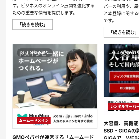
便
利！
す。ビジネスのオンライン展開を強化する
バーの利用や、属
に
ための重要な情報を提供します。
と本登録に関する
つ
い
です。
て
レ
「続きを読む」
さ
ン
ら
「続きを読む
タ
に
ル
読
サ
む
ー
バ
1 分読み取り
1 分読み取
ー：
「未
来
の
扉
を
開
く、
あ
な
た
の
ウ
レンタルサーバーS
ェ
ブ
サ
ムームードメイン
大容量、高機能
イ
ト
SSD・GIGAの詳
が
輝
GMOペパポが運営する「ムームード
GIGAで、WE