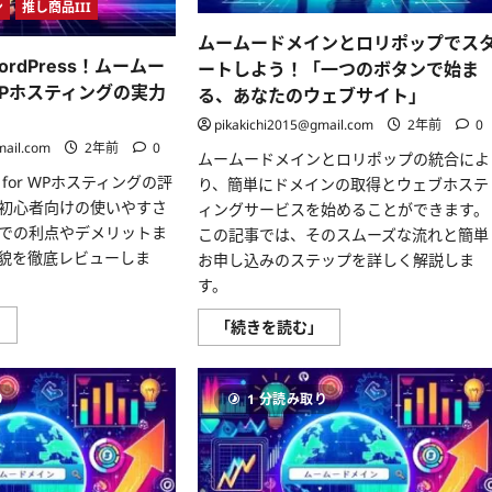
ク
間
ン
推し商品III
ス
無
ホ
料
ムームードメインとロリポップでス
ス
に！
ト）
rdPress！ムームー
【法
ートしよう！「一つのボタンで始ま
が
人
 WPホスティングの実力
お
る、あなたのウェブサイト」
設
ス
立
ス
pikakichi2015@gmail.com
2年前
0
支
メ！
援
mail.com
2年前
0
に
キ
ムームードメインとロリポップの統合によ
つ
ャ
for WPホスティングの評
り、簡単にドメインの取得とウェブホステ
い
ン
て
ペ
初心者向けの使いやすさ
ィングサービスを始めることができます。
さ
ー
ら
での利点やデメリットま
この記事では、そのスムーズな流れと簡単
ン】
に
に
貌を徹底レビューしま
お申し込みのステップを詳しく解説しま
読
つ
む
い
す。
て
さ
簡
」
ム
「続きを読む」
ら
単
ー
に
に
ム
読
始
ー
む
め
ド
り
1 分読み取り
る
メ
WordPress！
イ
ム
ン
ー
と
ム
ロ
ー
リ