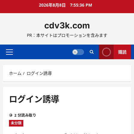
コ
2026年8月8日
7:55:36 PM
ン
テ
cdv3k.com
ン
ツ
PR：本サイトはプロモーションを含みます
へ
ス
キ
購読
メ
ッ
イ
プ
ン
ホーム
ログイン誘導
メ
ニ
ュ
ー
ログイン誘導
2 分読み取り
未分類