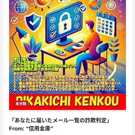
注
意
す
べ
き
理
由
と
は？
に
つ
い
て
さ
ら
に
読
む
未分類
「あなたに届いたメール一覧の詐欺判定」
From: “信用金庫”