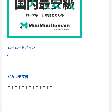
に
つ
い
て
さ
ら
に
読
む
ムームードメイン
ピカキチ叢書
↑↑↑↑↑↑↑↑↑↑↑↑↑
A: