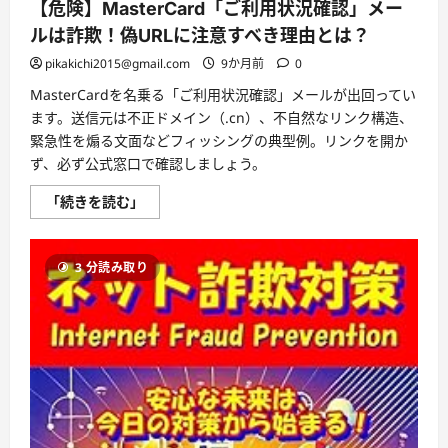
【危険】MasterCard「ご利用状況確認」メー
ルは詐欺！偽URLに注意すべき理由とは？
pikakichi2015@gmail.com
9か月前
0
MasterCardを名乗る「ご利用状況確認」メールが出回ってい
ます。送信元は不正ドメイン（.cn）、不自然なリンク構造、
緊急性を煽る文面などフィッシングの典型例。リンクを開か
ず、必ず公式窓口で確認しましょう。
【危
「続きを読む」
険】
MasterCard「ご
利
用
3 分読み取り
状
況
確
認」
メ
ー
ル
は
詐
欺！
偽
URL
に