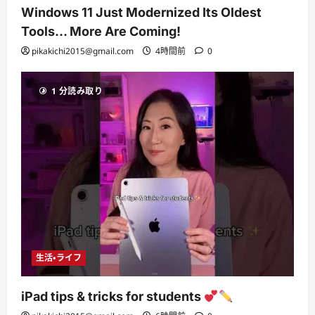
Windows 11 Just Modernized Its Oldest
Tools… More Are Coming!
pikakichi2015@gmail.com
4時間前
0
1 分読み取り
生活・ライフ
iPad tips & tricks for students