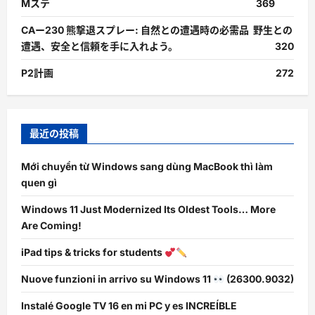
Mステ
369
CAー230 熊撃退スプレー: 自然との遭遇時の必需品 野生との
遭遇、安全と信頼を手に入れよう。
320
P2計画
272
最近の投稿
Mới chuyển từ Windows sang dùng MacBook thì làm
quen gì
Windows 11 Just Modernized Its Oldest Tools… More
Are Coming!
iPad tips & tricks for students
Nuove funzioni in arrivo su Windows 11
(26300.9032)
Instalé Google TV 16 en mi PC y es INCREÍBLE