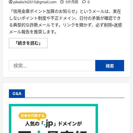
pikakichi2015@gmail.com
9か月前
0
「信用金庫ポイント加算のお知らせ」というメールは、実在
しないポイント制度や不正ドメイン、日付の矛盾が確認でき
る典型的な詐欺メールです。リンクを開かず、必ず削除・迷惑
メール報告を推奨します。
「あ
「続きを読む」
な
た
に
届
検
い
た
索:
メ
ー
ル
一
覧
の
G&A
詐
欺
判
定」
From:
“信
用
金
庫”