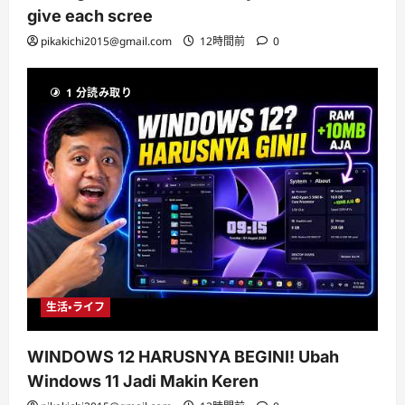
give each scree
pikakichi2015@gmail.com
12時間前
0
1 分読み取り
生活・ライフ
WINDOWS 12 HARUSNYA BEGINI! Ubah
Windows 11 Jadi Makin Keren