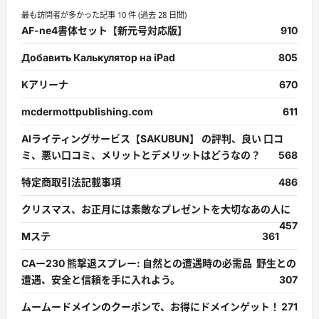
最も訪問者が多かった記事 10 件 (過去 28 日間)
AF-ne4書体セット【新元号対応版】
910
Добавить Калькулятор на iPad
805
Kアリーナ
670
mcdermottpublishing.com
611
AIライティングサービス【SAKUBUN】 の評判、良い 口コ
ミ、悪い口コミ、メリットとデメリットはどうなの？
568
特定商取引法記載事項
486
クリスマス、お正月には素敵なプレゼントを大切なあの人に
457
Mステ
361
CAー230 熊撃退スプレー: 自然との遭遇時の必需品 野生との
遭遇、安全と信頼を手に入れよう。
307
ムームードメインのクーポンで、お得にドメインゲット！
271