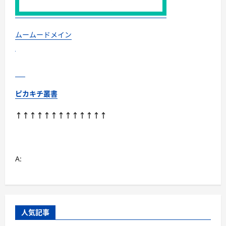
イ
ン
シ
ョ
ッ
ムームードメイン
プ
に
つ
い
て
さ
ら
に
ピカキチ叢書
読
む
↑↑↑↑↑↑↑↑↑↑↑↑↑
A:
人気記事