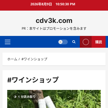
コ
2026年8月9日
10:50:30 PM
ン
テ
cdv3k.com
ン
ツ
PR：本サイトはプロモーションを含みます
へ
ス
キ
購読
メ
ッ
イ
プ
ン
ホーム
#ワインショップ
メ
ニ
ュ
ー
#ワインショップ
1 分読み取り