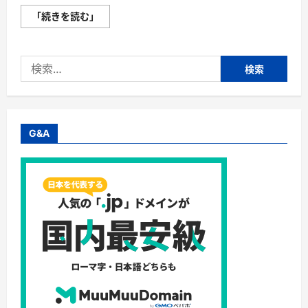
【LucentWine/
「続きを読む」
ル
ー
セ
ン
検
ト
ワ
索:
イ
ン】
株
式
会
社
G&A
ル
ー
セ
ン
ト
ス
ク
エ
ア・
ニ
ュ
ー
オ
ー
プ
ン
の
ワ