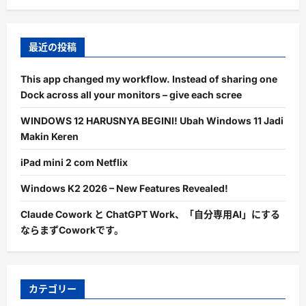
最近の投稿
This app changed my workflow. Instead of sharing one
Dock across all your monitors – give each scree
WINDOWS 12 HARUSNYA BEGINI! Ubah Windows 11 Jadi
Makin Keren
iPad mini 2 com Netflix
Windows K2 2026 – New Features Revealed!
Claude Cowork と ChatGPT Work、「自分専用AI」にする
ならまずCoworkです。
カテゴリー