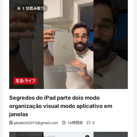
1 分読み取り
生活・ライフ
Segredos do iPad parte dois modo
organização visual modo aplicativo em
janelas
pikakichi2015@gmail.com
16時間前
0