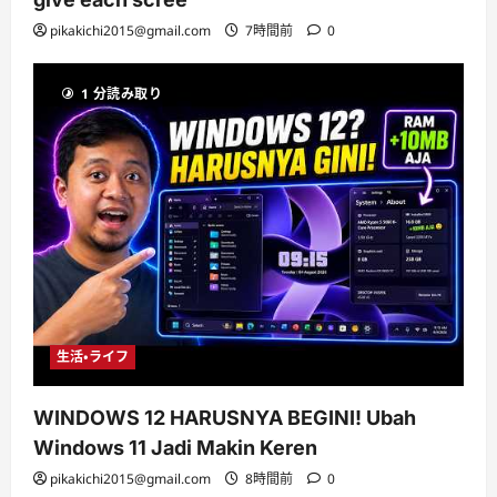
pikakichi2015@gmail.com
7時間前
0
1 分読み取り
生活・ライフ
WINDOWS 12 HARUSNYA BEGINI! Ubah
Windows 11 Jadi Makin Keren
pikakichi2015@gmail.com
8時間前
0