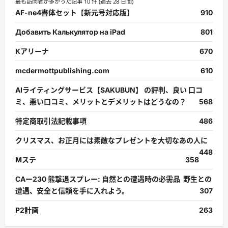
最も訪問者が多かった記事 10 件 (過去 28 日間)
AF-ne4書体セット【新元号対応版】
910
Добавить Калькулятор на iPad
801
Kアリーナ
670
mcdermottpublishing.com
610
AIライティングサービス【SAKUBUN】 の評判、良い 口コ
ミ、悪い口コミ、メリットとデメリットはどうなの？
568
特定商取引法記載事項
486
クリスマス、お正月には素敵なプレゼントを大切なあの人に
448
Mステ
358
CAー230 熊撃退スプレー: 自然との遭遇時の必需品 野生との
遭遇、安全と信頼を手に入れよう。
307
P2計画
263