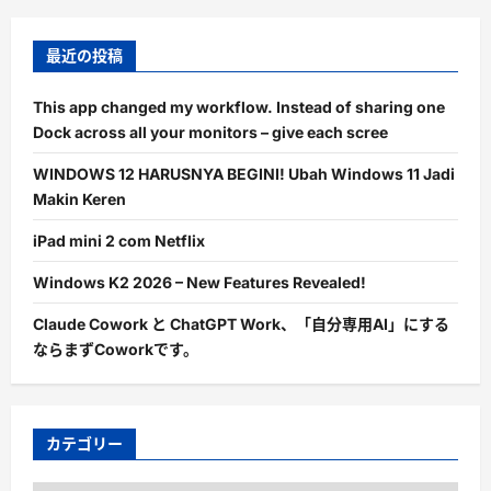
最近の投稿
This app changed my workflow. Instead of sharing one
Dock across all your monitors – give each scree
WINDOWS 12 HARUSNYA BEGINI! Ubah Windows 11 Jadi
Makin Keren
iPad mini 2 com Netflix
Windows K2 2026 – New Features Revealed!
Claude Cowork と ChatGPT Work、「自分専用AI」にする
ならまずCoworkです。
カテゴリー