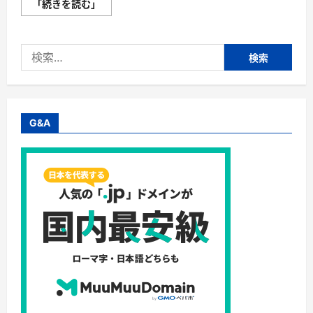
「エ
「続きを読む」
カ
ス
ekas」
株
検
式
会
索:
社
ヴ
ィ
ジ
ョ
ン
G&A
ス
テ
イ
ト
医
学
博
士
監
修
ア
ル
コ
ー
ル
飲
み
過
ぎ