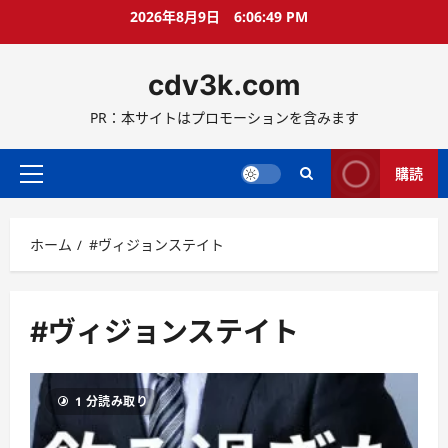
コ
2026年8月9日
6:06:49 PM
ン
テ
cdv3k.com
ン
ツ
PR：本サイトはプロモーションを含みます
へ
ス
キ
購読
メ
ッ
イ
プ
ン
ホーム
#ヴィジョンステイト
メ
ニ
ュ
ー
#ヴィジョンステイト
1 分読み取り