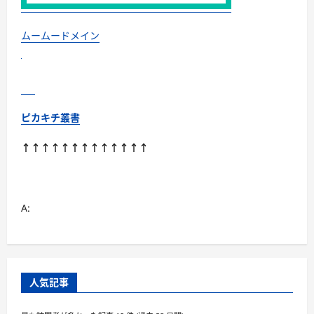
対
策
の
特
ムームードメイン
許
成
分
配
合
サ
プ
リ
ピカキチ叢書
【エ
カ
ス】
↑↑↑↑↑↑↑↑↑↑↑↑↑
に
つ
い
て
さ
ら
A:
に
読
む
人気記事