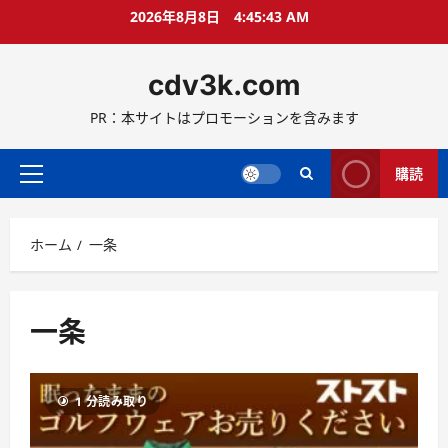
コ
2026年8月8日
4:45:43 AM
ン
テ
cdv3k.com
ン
ツ
PR：本サイトはプロモーションを含みます
へ
ス
キ
購読
メ
ッ
イ
プ
ン
ホーム
一条
メ
ニ
ュ
ー
一条
1 分読み取り