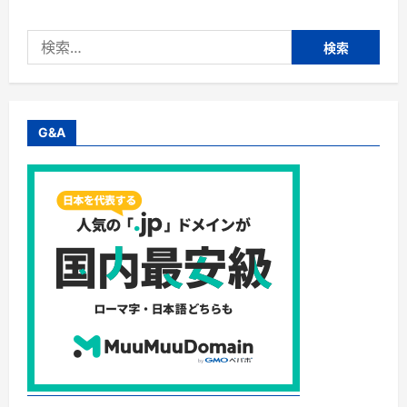
ス
ト】
株
検
式
会
索:
社
一
条・
日
本
最
G&A
大
級
の
ゴ
ル
フ
ウ
ェ
ア
高
価
買
取
専
門
店
に
つ
い
て
さ