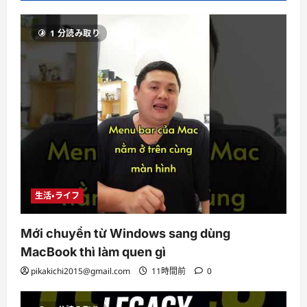
1 分読み取り
生活・ライフ
Mới chuyển từ Windows sang dùng
MacBook thì làm quen gì
pikakichi2015@gmail.com
11時間前
0