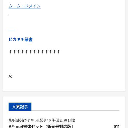
ら
に
ムームードメイン
読
む
ピカキチ叢書
↑↑↑↑↑↑↑↑↑↑↑↑↑
A:
人気記事
最も訪問者が多かった記事 10 件 (過去 28 日間)
AF-ne4書体セット【新元号対応版】
911