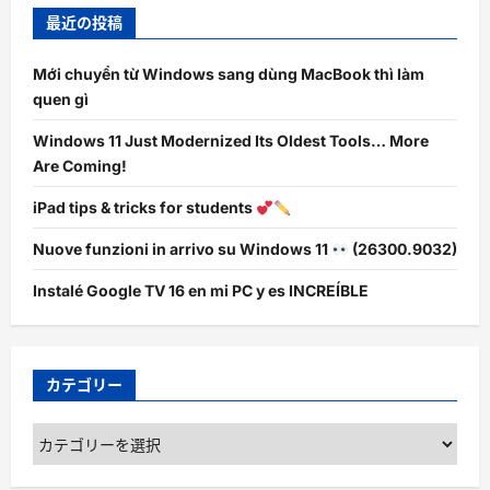
最近の投稿
Mới chuyển từ Windows sang dùng MacBook thì làm
quen gì
Windows 11 Just Modernized Its Oldest Tools… More
Are Coming!
iPad tips & tricks for students
Nuove funzioni in arrivo su Windows 11
(26300.9032)
Instalé Google TV 16 en mi PC y es INCREÍBLE
カテゴリー
カ
テ
ゴ