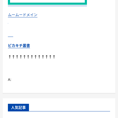
ー
ス、
そ
し
ムームードメイン
て
高
い
防
水
性
能
な
ピカキチ叢書
ど、
さ
ま
↑↑↑↑↑↑↑↑↑↑↑↑↑
ざ
ま
な
特
徴
を
A:
持
っ
て
い
ま
す!
に
つ
人気記事
い
て
さ