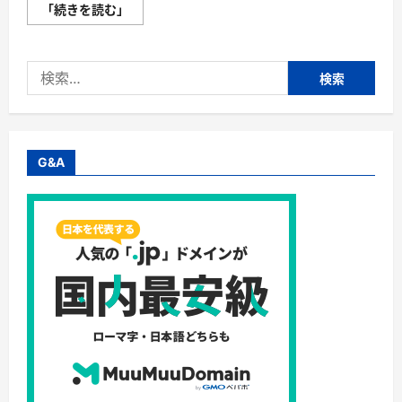
ノ
「続きを読む」
ー
ス
フ
ェ
検
イ
ス
索:
の
バ
ッ
ク
パ
ッ
G&A
ク
は、
軽
量
で
丈
夫
な
素
材
や
多
機
能
な
収
納
ス
ペ