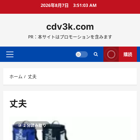
コ
2026年8月7日
3:51:03 AM
ン
テ
cdv3k.com
ン
ツ
PR：本サイトはプロモーションを含みます
へ
ス
キ
購読
メ
ッ
イ
プ
ン
ホーム
丈夫
メ
ニ
ュ
ー
丈夫
2 分読み取り