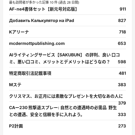
最も訪問者が多かった記事 10 件 (過去 28 日間)
ら
に
AF-ne4書体セット【新元号対応版】
911
読
む
Добавить Калькулятор на iPad
827
Kアリーナ
718
mcdermottpublishing.com
653
AIライティングサービス【SAKUBUN】 の評判、良い 口コ
ミ、悪い口コミ、メリットとデメリットはどうなの？
598
特定商取引法記載事項
481
Mステ
383
クリスマス、お正月には素敵なプレゼントを大切なあの人に
379
CAー230 熊撃退スプレー: 自然との遭遇時の必需品 野生
との遭遇、安全と信頼を手に入れよう。
333
P2計画
273