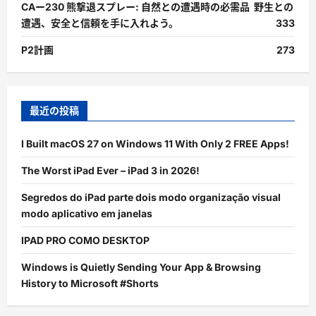
CAー230 熊撃退スプレー: 自然との遭遇時の必需品 野生との
遭遇、安全と信頼を手に入れよう。
333
P2計画
273
最近の投稿
I Built macOS 27 on Windows 11 With Only 2 FREE Apps!
The Worst iPad Ever – iPad 3 in 2026!
Segredos do iPad parte dois modo organização visual
modo aplicativo em janelas
IPAD PRO COMO DESKTOP
Windows is Quietly Sending Your App & Browsing
History to Microsoft #Shorts