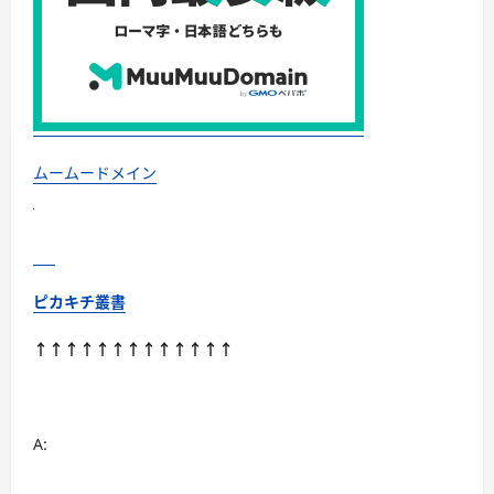
整
え、
自
然
治
癒
力
を
高
め
る
ムームードメイン
に
つ
い
て
さ
ら
に
読
ピカキチ叢書
む
↑↑↑↑↑↑↑↑↑↑↑↑↑
A: