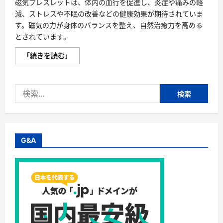
磁気ブレスレットは、体内の血行を促進し、炎症や痛みの軽
減、ストレスや不眠の改善などの健康効果が期待されていま
す。磁気の力が身体のバランスを整え、自然治癒力を高める
とされています。
磁
「続きを読む」
気
ブ
レ
ス
検
レ
ッ
索:
ト
の
魅
力
—
磁
G&A
気
の
力
が
身
体
の
バ
ラ
ン
ス
を