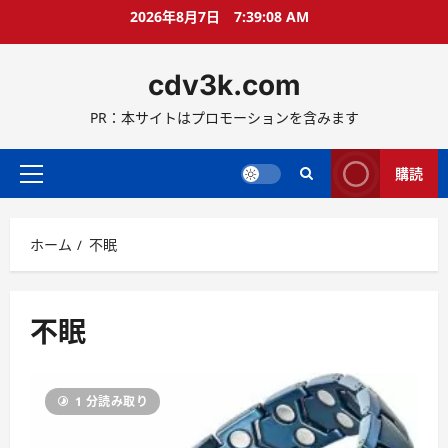
コ
2026年8月7日
7:39:09 AM
ン
テ
cdv3k.com
ン
ツ
PR：本サイトはプロモーションを含みます
へ
ス
キ
購読
メ
ッ
イ
プ
ン
ホーム
不眠
メ
ニ
ュ
ー
不眠
1 分読み取り