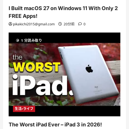
I Built macOS 27 on Windows 11 With Only 2
FREE Apps!
pikakichi2015@gmail.com
20分前
0
1 分読み取り
生活・ライフ
The Worst iPad Ever – iPad 3 in 2026!