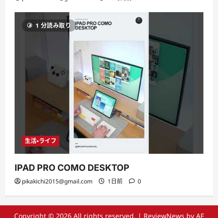
1 分読み取り
生活・ライフ
IPAD PRO COMO DESKTOP
pikakichi2015@gmail.com
1日前
0
Copyright © 2026 All rights reserved.
|
ReviewNews
by AF