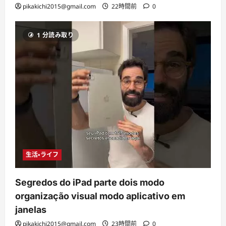
pikakichi2015@gmail.com
22時間前
0
1 分読み取り
生活・ライフ
Segredos do iPad parte dois modo
organização visual modo aplicativo em
janelas
pikakichi2015@gmail.com
23時間前
0