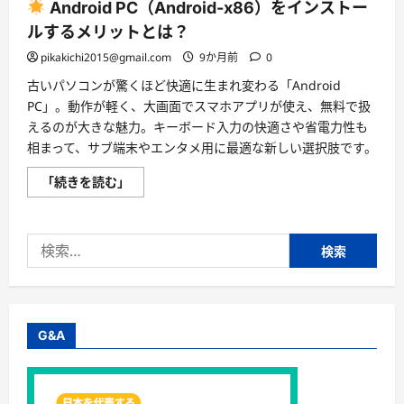
Android PC（Android-x86）をインストー
ルするメリットとは？
pikakichi2015@gmail.com
9か月前
0
古いパソコンが驚くほど快適に生まれ変わる「Android
PC」。動作が軽く、大画面でスマホアプリが使え、無料で扱
えるのが大きな魅力。キーボード入力の快適さや省電力性も
相まって、サブ端末やエンタメ用に最適な新しい選択肢です。
「続きを読む」
Android
PC（Android-
x86）
を
検
イ
ン
索:
ス
ト
ー
ル
す
る
G&A
メ
リ
ッ
ト
と