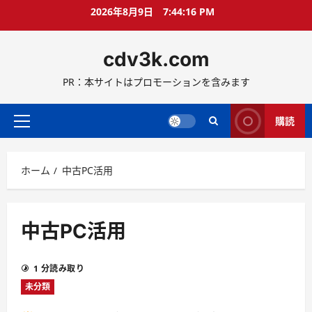
コ
2026年8月9日
7:44:17 PM
ン
テ
cdv3k.com
ン
ツ
PR：本サイトはプロモーションを含みます
へ
ス
キ
購読
メ
ッ
イ
プ
ン
ホーム
中古PC活用
メ
ニ
ュ
ー
中古PC活用
1 分読み取り
未分類