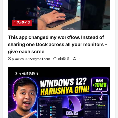
生活・ライフ
This app changed my workflow. Instead of
sharing one Dock across all your monitors –
give each scree
pikakichi2015@gmail.com
8時間前
0
1 分読み取り