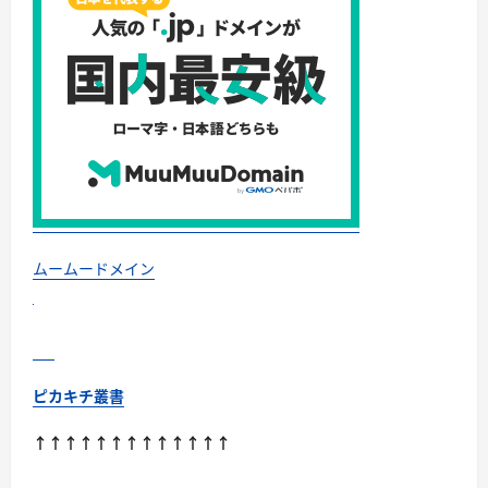
は？
に
つ
い
て
さ
ら
に
読
む
ムームードメイン
ピカキチ叢書
↑↑↑↑↑↑↑↑↑↑↑↑↑