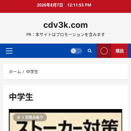
コ
2026年8月7日
12:11:53 PM
ン
テ
cdv3k.com
ン
ツ
PR：本サイトはプロモーションを含みます
へ
ス
キ
購読
メ
ッ
イ
プ
ン
ホーム
中学生
メ
ニ
ュ
ー
中学生
1 分読み取り