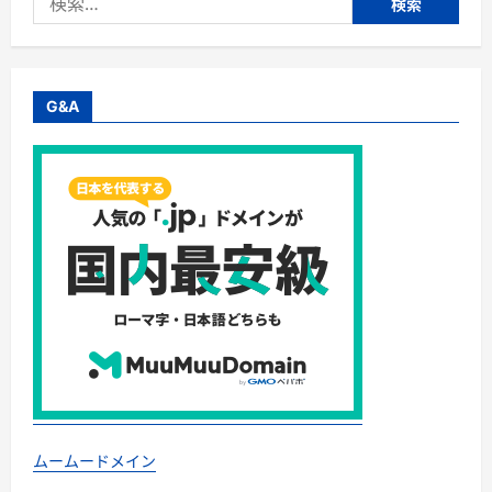
「安
索:
心」
の
教
科
書。
『ス
G&A
ト
ー
カ
ー
対
策：
中
学
生
か
ら
大
人
ま
で
使
え
る
安
全
の
必
携
ムームードメイン
ガ
イ