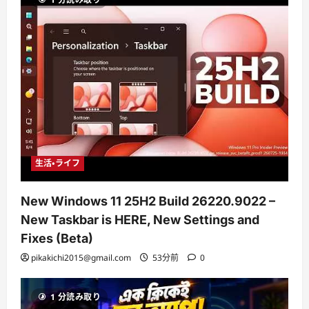
生活・ライフ
New Windows 11 25H2 Build 26220.9022 –
New Taskbar is HERE, New Settings and
Fixes (Beta)
pikakichi2015@gmail.com
53分前
0
1 分読み取り