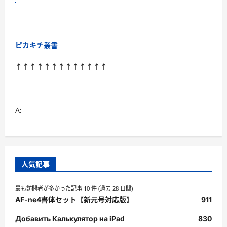
ド』
徹
底
解
説
に
ピカキチ叢書
つ
い
て
↑↑↑↑↑↑↑↑↑↑↑↑↑
さ
ら
に
読
む
A:
人気記事
最も訪問者が多かった記事 10 件 (過去 28 日間)
AF-ne4書体セット【新元号対応版】
911
Добавить Калькулятор на iPad
830