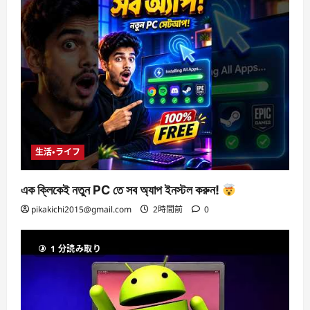
生活・ライフ
এক ক্লিকেই নতুন PC তে সব অ্যাপ ইনস্টল করুন!
pikakichi2015@gmail.com
2時間前
0
1 分読み取り