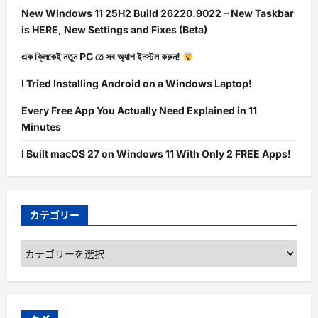
New Windows 11 25H2 Build 26220.9022 – New Taskbar
is HERE, New Settings and Fixes (Beta)
এক ক্লিকেই নতুন PC তে সব অ্যাপ ইনস্টল করুন!
I Tried Installing Android on a Windows Laptop!
Every Free App You Actually Need Explained in 11
Minutes
I Built macOS 27 on Windows 11 With Only 2 FREE Apps!
カテゴリー
カ
テ
ゴ
リ
ー