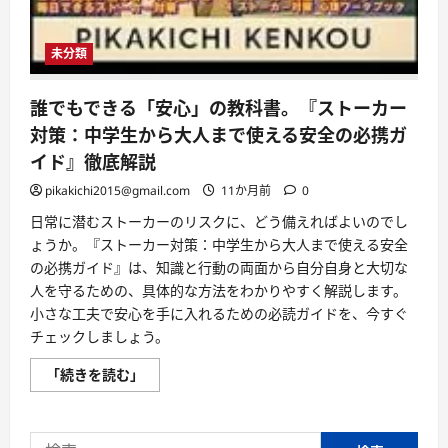
未分類
誰でもできる「安心」の教科書。『ストーカー
対策：中学生から大人まで使える安全の必携ガ
イド』徹底解説
pikakichi2015@gmail.com
11か月前
0
日常に潜むストーカーのリスクに、どう備えればよいのでし
ょうか。『ストーカー対策：中学生から大人まで使える安全
の必携ガイド』は、知識と行動の両面から自分自身と大切な
人を守るための、具体的な方法をわかりやすく解説します。
小さな工夫で安心を手に入れるための必読ガイドを、今すぐ
チェックしましょう。
誰
「続きを読む」
で
も
で
き
検
る