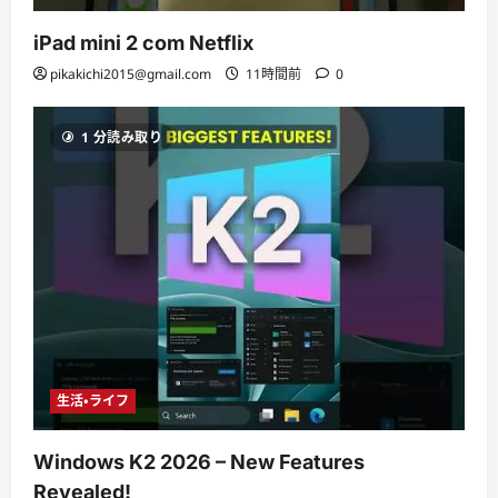
iPad mini 2 com Netflix
pikakichi2015@gmail.com
11時間前
0
1 分読み取り
生活・ライフ
Windows K2 2026 – New Features
Revealed!