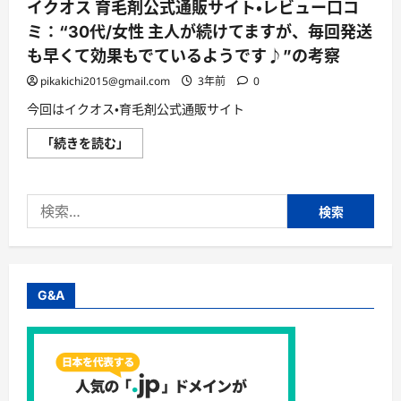
イクオス 育毛剤公式通販サイト・レビュー口コ
ミ：“30代/女性 主人が続けてますが、毎回発送
も早くて効果もでているようです♪”の考察
pikakichi2015@gmail.com
3年前
0
今回はイクオス・育毛剤公式通販サイト
イ
「続きを読む」
ク
オ
ス
育
検
毛
剤
索:
公
式
通
販
サ
イ
G&A
ト・
レ
ビ
ュ
ー
口
コ
ミ：“30