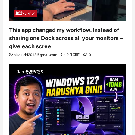
生活・ライフ
This app changed my workflow. Instead of
sharing one Dock across all your monitors –
give each scree
pikakichi2015@gmail.com
9時間前
0
1 分読み取り