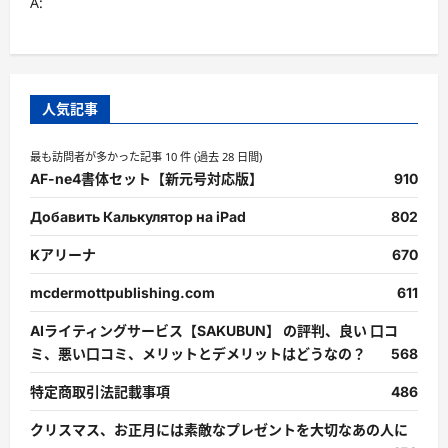
A:
考
察
に
つ
い
て
さ
ら
人気記事
に
読
む
最も訪問者が多かった記事 10 件 (過去 28 日間)
AF-ne4書体セット【新元号対応版】
910
Добавить Калькулятор на iPad
802
Kアリーナ
670
mcdermottpublishing.com
611
AIライティングサービス【SAKUBUN】 の評判、良い 口コ
ミ、悪い口コミ、メリットとデメリットはどうなの？
568
特定商取引法記載事項
486
クリスマス、お正月には素敵なプレゼントを大切なあの人に