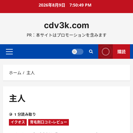
コ
2026年8月9日
7:50:49 PM
ン
テ
cdv3k.com
ン
ツ
PR：本サイトはプロモーションを含みます
へ
ス
キ
購読
メ
ッ
イ
プ
ン
ホーム
主人
メ
ニ
ュ
ー
主人
1 分読み取り
イクオス
育毛剤口コミ・レビュー