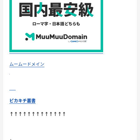
代/
女
性
主
人
が
続
け
て
ま
す
が、
毎
回
発
ムームードメイン
送
も
早
く
て
効
果
も
ピカキチ叢書
で
て
い
↑↑↑↑↑↑↑↑↑↑↑↑↑
る
よ
う
で
す
♪”の