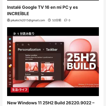
Instalé Google TV 16 en mi PC y es
INCREÍBLE
pikakichi2015@gmail.com
53分前
0
1 分読み取り
生活・ライフ
New Windows 11 25H2 Build 26220.9022 –