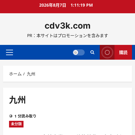
コ
2026年8月7日
1:11:20 PM
ン
テ
cdv3k.com
ン
ツ
PR：本サイトはプロモーションを含みます
へ
ス
キ
購読
メ
ッ
イ
プ
ン
ホーム
九州
メ
ニ
ュ
ー
九州
1 分読み取り
未分類