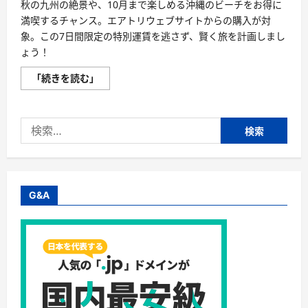
値
秋の九州の絶景や、10月まで楽しめる沖縄のビーチをお得に
ガ
満喫するチャンス。エアトリウェブサイトからの購入が対
イ
ド
象。この7日間限定の特別運賃を逃さず、賢く旅を計画しまし
に
つ
ょう！
い
て
7
「続きを読む」
さ
月
ら
31
に
日
読
ま
む
検
で
限
索:
定！
ソ
ラ
シ
ド
エ
G&A
ア
「ソ
ラ
シ
ド
ス
ペ
シ
ャ
ル」
で、