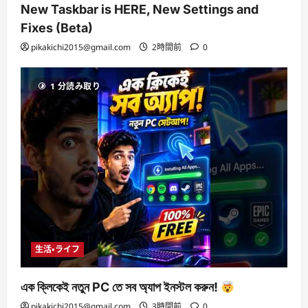
New Taskbar is HERE, New Settings and
Fixes (Beta)
pikakichi2015@gmail.com
2時間前
0
1 分読み取り
生活・ライフ
এক ক্লিকেই নতুন PC তে সব অ্যাপ ইনস্টল করুন!
pikakichi2015@gmail.com
3時間前
0