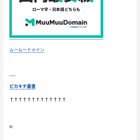
夏
の
終
わ
り
か
ら
秋
の
九
州・
沖
ムームードメイン
縄
を
満
喫！
に
つ
い
て
ピカキチ叢書
さ
ら
に
↑↑↑↑↑↑↑↑↑↑↑↑↑
読
む
A: