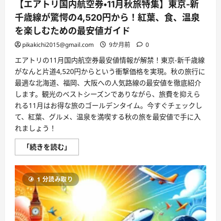
【エアトリ国内航空券・11月秋旅特集】東京-新
千歳線が驚愕の4,520円から！紅葉、食、温泉
を楽しむための最安値ガイド
pikakichi2015@gmail.com
9か月前
0
エアトリの11月国内航空券最安値情報が解禁！東京-新千歳線
がなんと片道4,520円からという衝撃価格を実現。秋の旅行に
最適な北海道、福岡、大阪への人気路線の最安値を徹底紹介
します。観光のベストシーズンでありながら、旅費を抑えら
れる11月はお得な旅のゴールデンタイム。今すぐチェックし
て、紅葉、グルメ、温泉を満喫する秋の旅を最安値で手に入
れましょう！
【エ
「続きを読む」
ア
ト
リ
国
1 分読み取り
内
航
空
券・
11
月