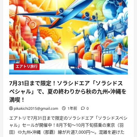
秋
旅
特
集】
東
京-
新
千
歳
線
が
驚
愕
の
4,520
円
エアトリ旅行
か
ら！
紅
葉、
7月31日まで限定！ソラシドエア「ソラシドス
食、
温
ペシャル」で、夏の終わりから秋の九州・沖縄を
泉
を
満喫！
楽
し
pikakichi2015@gmail.com
1年前
0
む
た
エアトリで7月31日まで限定のソラシドエア「ソラシドスペシ
め
ャル」セールが開催中！8月下旬～10月下旬搭乗の東京（羽
の
最
田）⇔九州・沖縄（那覇）線が片道7,000円～。混雑を避けた
安