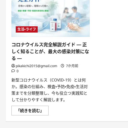
生活・ライフ
コロナウイルス完全解説ガイド ― 正
しく知ることが、最大の感染対策にな
る ―
pikakichi2015@gmail.com
7か月前
0
新型コロナウイルス（COVID-19）とは何
か。感染の仕組み、検査・予防・免疫・生活対
策までを分類整理し、今も役立つ実践知と
して分かりやすく解説します。
コ
「続きを読む」
ロ
ナ
ウ
イ