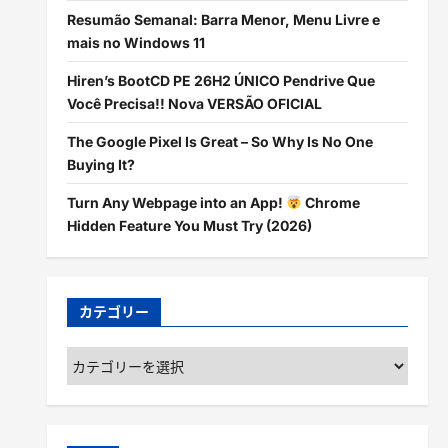
Resumão Semanal: Barra Menor, Menu Livre e
mais no Windows 11
Hiren’s BootCD PE 26H2 ÚNICO Pendrive Que
Você Precisa!! Nova VERSÃO OFICIAL
The Google Pixel Is Great – So Why Is No One
Buying It?
Turn Any Webpage into an App!
Chrome
Hidden Feature You Must Try (2026)
カテゴリー
カ
テ
ゴ
リ