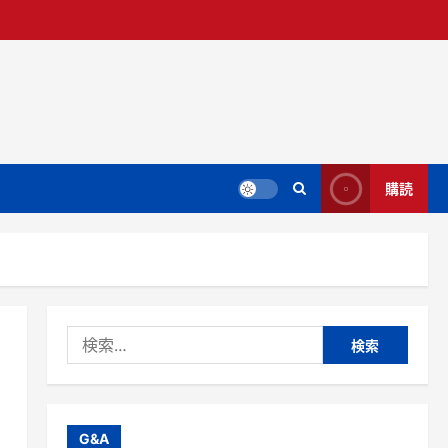
購読
検
索:
G&A