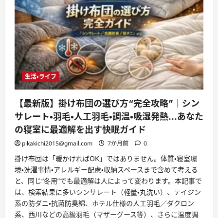
生活・ライフ
【最新版】掛け布団の選び方“完全攻略”｜シン
サレート・羽毛・人工羽毛・調温・吸湿発熱…あなた
の寝室に最適解を出す快眠ガイド
pikakichi2015@gmail.com
7か月前
0
掛け布団は「暖かければOK」ではありません。体質・寝室環
境・洗濯事情・アレルギー配慮・収納スペースまで含めて考える
と、同じ“冬用”でも最適解は人によって変わります。本記事で
は、検索結果に多いシンサレート（軽量・丸洗い）、テイジン
系の防ダニ・抗菌防臭綿、ホテル仕様の人工羽毛／ダクロン
系、西川などの高級羽毛（マザーグース等）、さらに温度調