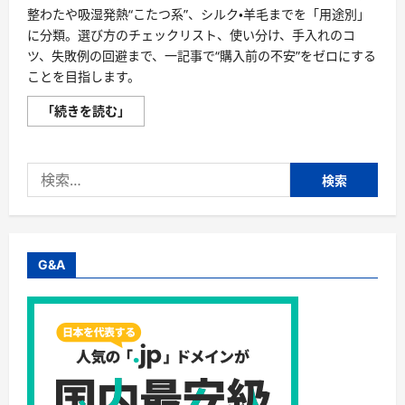
整わたや吸湿発熱“こたつ系”、シルク・羊毛までを「用途別」
に分類。選び方のチェックリスト、使い分け、手入れのコ
ツ、失敗例の回避まで、一記事で“購入前の不安”をゼロにする
ことを目指します。
【最
「続きを読む」
新
版】
掛
け
検
布
団
索:
の
選
び
方“完
全
攻
G&A
略”｜
シ
ン
サ
レ
ー
ト・
羽
毛・
人
工