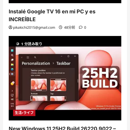
Instalé Google TV 16 en mi PC y es
INCREÍBLE
pikakichi2015@gmail.com
48分前
0
1 分読み取り
生活・ライフ
New Windows 11 25H2 Build 26220.9022 –