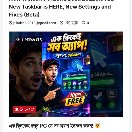
New Taskbar is HERE, New Settings and
Fixes (Beta)
pikakichi2015@gmail.com
2時間前
0
1 分読み取り
生活・ライフ
এক ক্লিকেই নতুন PC তে সব অ্যাপ ইনস্টল করুন!