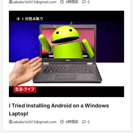
pikakichi2015@gmail.com
3時間前
0
1 分読み取り
生活・ライフ
I Tried Installing Android on a Windows
Laptop!
pikakichi2015@gmail.com
4時間前
0