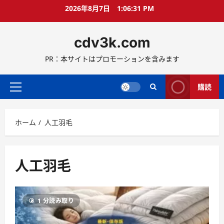
コ
2026年8月7日
1:06:32 PM
ン
テ
cdv3k.com
ン
ツ
PR：本サイトはプロモーションを含みます
へ
ス
キ
購読
メ
ッ
イ
プ
ン
ホーム
人工羽毛
メ
ニ
ュ
ー
人工羽毛
1 分読み取り