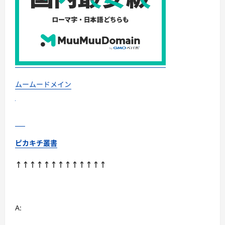
羽
毛・
調
温・
吸
湿
発
熱…
あ
な
た
の
ムームードメイン
寝
室
に
最
適
解
を
出
ピカキチ叢書
す
快
眠
↑↑↑↑↑↑↑↑↑↑↑↑↑
ガ
イ
ド
に
つ
い
A:
て
さ
ら