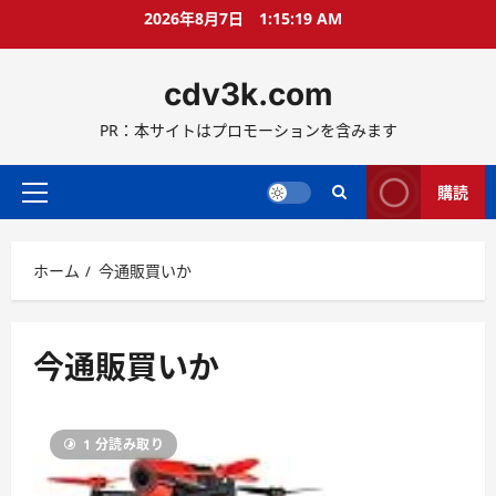
コ
2026年8月7日
1:15:19 AM
ン
テ
cdv3k.com
ン
ツ
PR：本サイトはプロモーションを含みます
へ
ス
キ
購読
メ
ッ
イ
プ
ン
ホーム
今通販買いか
メ
ニ
ュ
ー
今通販買いか
1 分読み取り