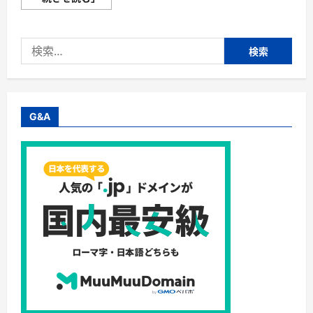
ロ
ー
ン・
今
検
通
販
索:
買
い
か/
人
気
機
G&A
種/
ア
マ
ゾ
ン
に
つ
い
て
さ
ら
に
読
む