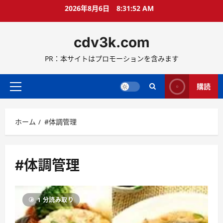
コ
2026年8月6日
8:31:53 AM
ン
テ
cdv3k.com
ン
ツ
PR：本サイトはプロモーションを含みます
へ
ス
キ
購読
メ
ッ
イ
プ
ン
ホーム
#体調管理
メ
ニ
ュ
ー
#体調管理
1 分読み取り