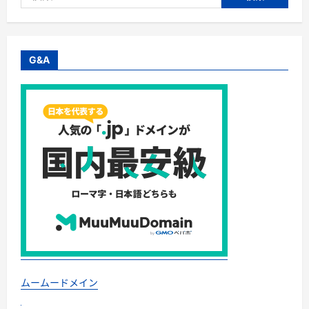
索:
カ
ロ
リ
ー・
塩
分
G&A
を
考
え
た
冷
凍
食
品
「お
ま
か
せ
健
康
三
彩」
に
つ
い
て
さ
ら
に
ムームードメイン
読
む