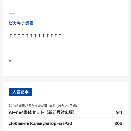
ピカキチ叢書
↑↑↑↑↑↑↑↑↑↑↑↑↑
A:
人気記事
最も訪問者が多かった記事 10 件 (過去 28 日間)
AF-ne4書体セット【新元号対応版】
911
Добавить Калькулятор на iPad
805