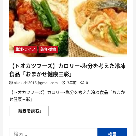
生活・ライフ
美容・健康
【トオカツフーズ】カロリー・塩分を考えた冷凍
食品「おまかせ健康三彩」
pikakichi2015@gmail.com
3年前
0
【トオカツフーズ】カロリー・塩分を考えた冷凍食品「おまか
せ健康三彩」
【ト
「続きを読む」
オ
カ
ツ
フ
検
ー
ズ】