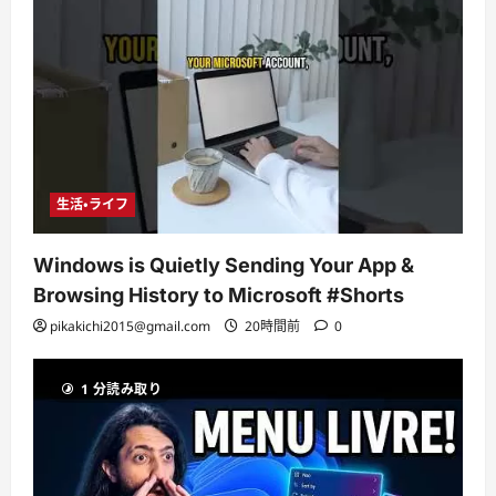
生活・ライフ
Windows is Quietly Sending Your App &
Browsing History to Microsoft #Shorts
pikakichi2015@gmail.com
20時間前
0
1 分読み取り