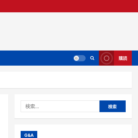
購読
検
索:
G&A