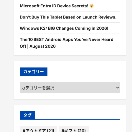
Microsoft Entra ID Device Secrets!
Don’t Buy This Tablet Based on Launch Reviews.
Windows K2: BIG Changes Coming in 2026!
The 10 BEST Android Apps You’ve Never Heard
Of! | August 2026
カテゴリー
カ
テ
ゴ
リ
ー
タグ
#アウトドア
(21)
#ギフト
(20)