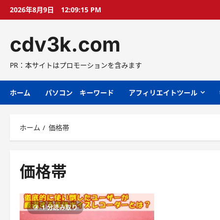
コ
2026年8月9日
12:09:15 PM
ン
テ
cdv3k.com
ン
ツ
へ
PR：本サイトはプロモーションを含みます
ス
キ
ホーム
パソコン キーワード
アフィリエイトツール
ッ
プ
ホーム
価格帯
価格帯
1 分読み取り