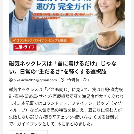
生活・ライフ
磁気ネックレスは「首に着けるだけ」じゃな
い。日常の“重だるさ”を軽くする選択肢
pikakichi2015@gmail.com
7か月前
0
磁気ネックレスは「どれも同じ」に見えて、実は目的・磁力設
計・素材・留め具・サイズ・医療機器認証で満足度が大きく変わり
ます。本記事ではコラントッテ、ファイテン、ピップ（マグ
ネループ）など人気商品の特徴を踏まえ、肩こりに悩む人が
失敗しない選び方・買う前チェック・使い方・よくある疑問ま
で、ガイドブックとして1本にまとめました。