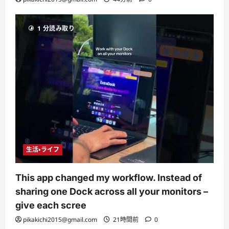
1 分読み取り
生活・ライフ
This app changed my workflow. Instead of
sharing one Dock across all your monitors –
give each scree
pikakichi2015@gmail.com
21時間前
0