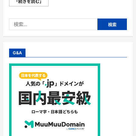
磁
「続きを読む」
気
ネ
ッ
ク
検
レ
ス
索:
は
「首
に
着
け
る
G&A
だ
け」
じ
ゃ
な
い。
日
常
の“重
だ
る
さ”を
軽
く
す
る
選
択
肢