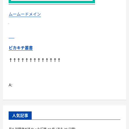
に
つ
い
て
ムームードメイン
さ
ら
に
読
む
ピカキチ叢書
↑↑↑↑↑↑↑↑↑↑↑↑↑
A:
人気記事