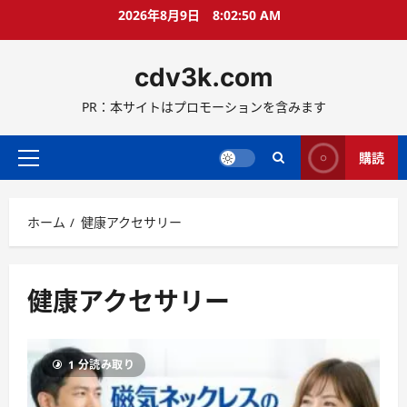
コ
2026年8月9日
8:02:50 AM
ン
テ
cdv3k.com
ン
ツ
PR：本サイトはプロモーションを含みます
へ
ス
キ
購読
メ
ッ
イ
プ
ン
ホーム
健康アクセサリー
メ
ニ
ュ
ー
健康アクセサリー
1 分読み取り