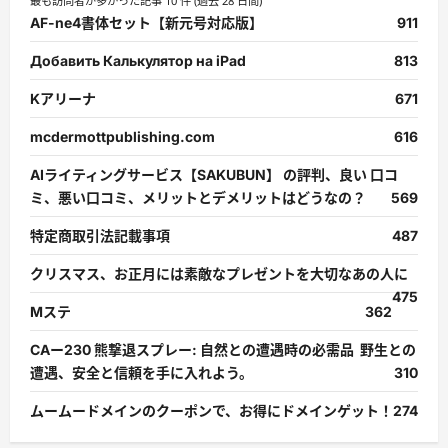
最も訪問者が多かった記事 10 件 (過去 28 日間)
AF-ne4書体セット【新元号対応版】
911
Добавить Калькулятор на iPad
813
Kアリーナ
671
mcdermottpublishing.com
616
AIライティングサービス【SAKUBUN】 の評判、良い 口コ
ミ、悪い口コミ、メリットとデメリットはどうなの？
569
特定商取引法記載事項
487
クリスマス、お正月には素敵なプレゼントを大切なあの人に
475
Mステ
362
CAー230 熊撃退スプレー: 自然との遭遇時の必需品 野生との
遭遇、安全と信頼を手に入れよう。
310
ムームードメインのクーポンで、お得にドメインゲット！
274