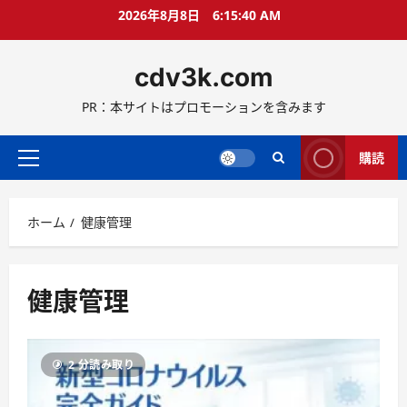
コ
2026年8月8日
6:15:41 AM
ン
テ
cdv3k.com
ン
ツ
PR：本サイトはプロモーションを含みます
へ
ス
キ
購読
メ
ッ
イ
プ
ン
ホーム
健康管理
メ
ニ
ュ
ー
健康管理
2 分読み取り