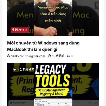
生活・ライフ
Mới chuyển từ Windows sang dùng
MacBook thì làm quen gì
pikakichi2015@gmail.com
13時間前
0
1 分読み取り