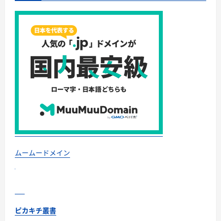
む
方
と
お
す
す
め
モ
デ
ル
完
全
ガ
イ
ド
｜
特
徴・
価
格・
活
用
法
ムームードメイン
に
つ
い
て
さ
ら
に
読
ピカキチ叢書
む