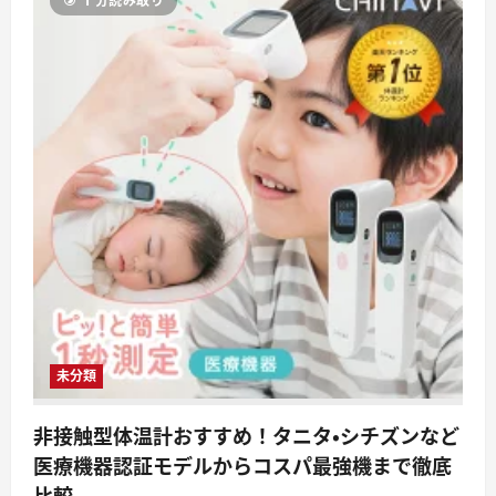
1 分読み取り
ル
ス
完
全
解
説
ガ
イ
ド
―
正
し
く
知
る
こ
と
が、
最
大
の
感
染
対
策
未分類
に
な
る
非接触型体温計おすすめ！タニタ・シチズンなど
―
に
医療機器認証モデルからコスパ最強機まで徹底
つ
い