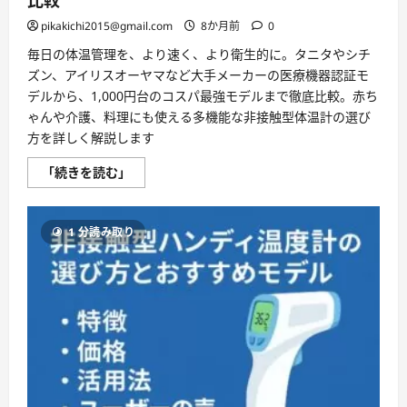
比較
て
さ
pikakichi2015@gmail.com
8か月前
0
ら
に
毎日の体温管理を、より速く、より衛生的に。タニタやシチ
読
む
ズン、アイリスオーヤマなど大手メーカーの医療機器認証モ
デルから、1,000円台のコスパ最強モデルまで徹底比較。赤ち
ゃんや介護、料理にも使える多機能な非接触型体温計の選び
方を詳しく解説します
非
「続きを読む」
接
触
型
体
1 分読み取り
温
計
お
す
す
め！
タ
ニ
タ・
シ
チ
ズ
ン
な