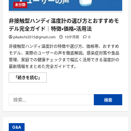
ど
未分類
医
療
機
器
非接触型ハンディ温度計の選び方とおすすめモ
認
証
デル完全ガイド｜特徴・価格・活用法
モ
デ
pikakichi2015@gmail.com
10か月前
0
ル
か
非接触型ハンディ温度計の特徴や選び方、価格帯、おすすめ
ら
コ
モデル、実際のユーザーの声を徹底解説。感染症対策や食品
ス
パ
管理、家庭での健康チェックまで幅広く活用できる温度計の
最
最新情報をまとめた完全ガイドです。
強
機
ま
非
「続きを読む」
で
接
徹
触
底
型
比
ハ
較
検
ン
に
デ
索:
つ
ィ
い
温
て
度
さ
計
ら
の
に
選
G&A
読
び