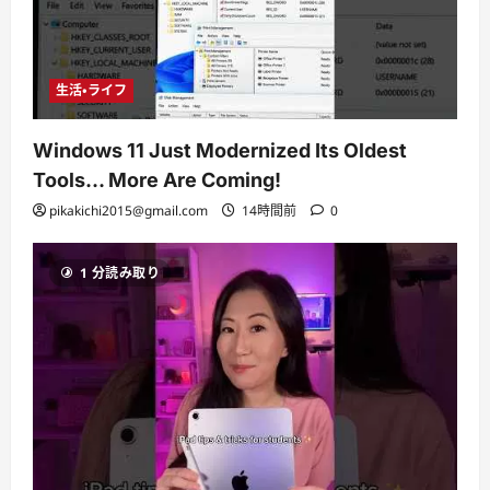
生活・ライフ
Windows 11 Just Modernized Its Oldest
Tools… More Are Coming!
pikakichi2015@gmail.com
14時間前
0
1 分読み取り