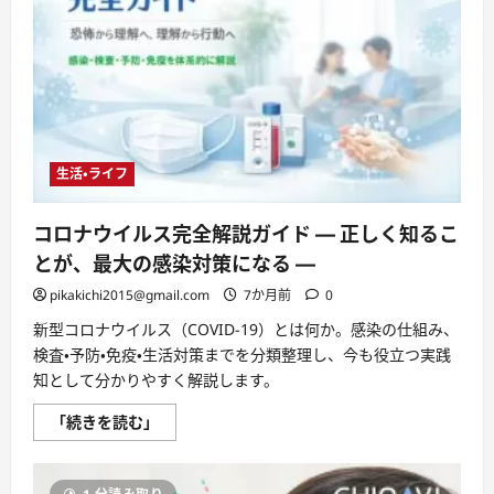
生活・ライフ
コロナウイルス完全解説ガイド ― 正しく知るこ
とが、最大の感染対策になる ―
pikakichi2015@gmail.com
7か月前
0
新型コロナウイルス（COVID-19）とは何か。感染の仕組み、
検査・予防・免疫・生活対策までを分類整理し、今も役立つ実践
知として分かりやすく解説します。
コ
「続きを読む」
ロ
ナ
ウ
イ