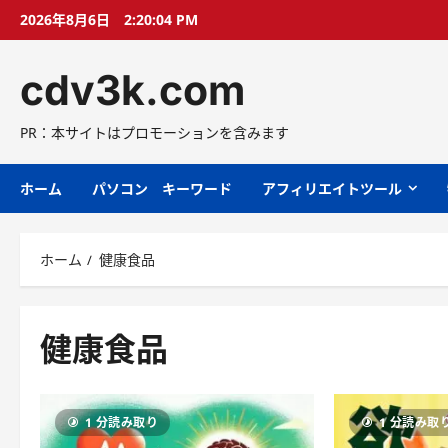
コ
2026年8月6日
2:20:05 PM
ン
テ
cdv3k.com
ン
ツ
へ
PR：本サイトはプロモーションを含みます
ス
キ
ホーム
パソコン キーワード
アフィリエイトツール
ッ
プ
ホーム
健康食品
健康食品
1 分読み取り
1 分読み取