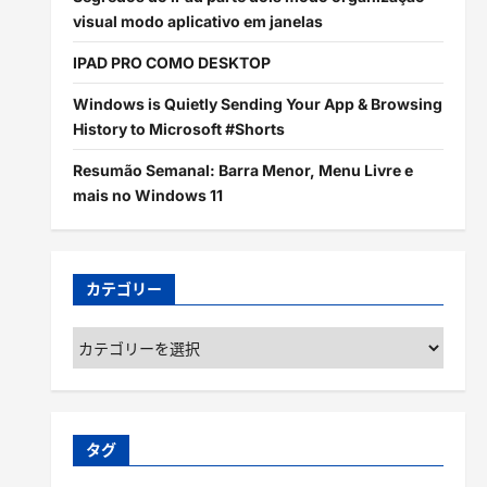
visual modo aplicativo em janelas
IPAD PRO COMO DESKTOP
Windows is Quietly Sending Your App & Browsing
History to Microsoft #Shorts
Resumão Semanal: Barra Menor, Menu Livre e
mais no Windows 11
カテゴリー
カ
テ
ゴ
リ
ー
タグ