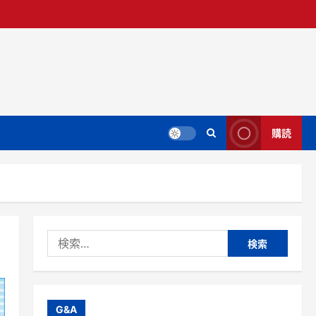
購読
検
索:
G&A