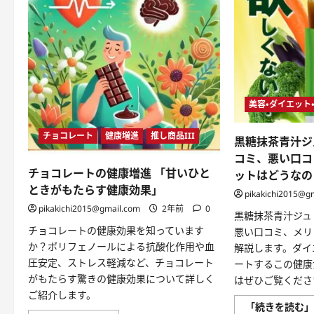
美容・ダイエット
チョコレート
健康増進
推し商品III
黒糖抹茶青汁ジ
コミ、悪い口コ
チョコレートの健康増進 「甘いひと
ットはどうなの
ときがもたらす健康効果」
pikakichi2015@g
pikakichi2015@gmail.com
2年前
0
黒糖抹茶青汁ジュ
チョコレートの健康効果を知っています
悪い口コミ、メリ
か？ポリフェノールによる抗酸化作用や血
解説します。ダイ
圧安定、ストレス軽減など、チョコレート
ートするこの健康
がもたらす驚きの健康効果について詳しく
はぜひご覧くださ
ご紹介します。
「続きを読む