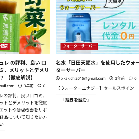
・健康
ウォーターサーバー
ュレ の評判、良い 口
名水「日田天領水」を使用したウォ
ミ、メリットとデメリ
ターサーバー
？ 【徹底解説】
pikakichi2015@gmail.com
3年前
0
mail.com
3年前
0
【ウォーターエナジー】セールスポイン
レの評判、良い口コミ、
名
「続きを読む」
ットとデメリットを徹底
水
「日
エットや便秘改善をサポ
田
食品について知りたい方
天
領
い。
水」
を
使
黒
」
用