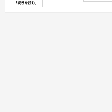
チ
「続きを読む」
ョ
コ
レ
ー
ト
の
健
康
増
進
「甘
い
ひ
と
と
き
が
も
た
ら
す
健
康
効
果」
に
つ
い
て
さ
ら