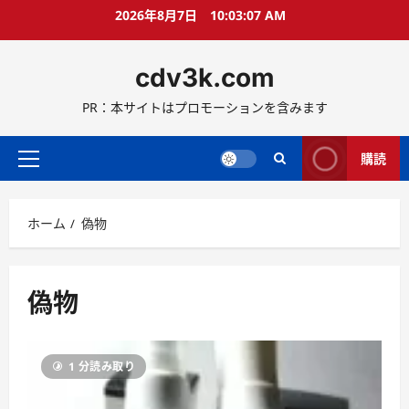
コ
2026年8月7日
10:03:07 AM
ン
テ
cdv3k.com
ン
ツ
PR：本サイトはプロモーションを含みます
へ
ス
キ
購読
メ
ッ
イ
プ
ン
ホーム
偽物
メ
ニ
ュ
ー
偽物
1 分読み取り