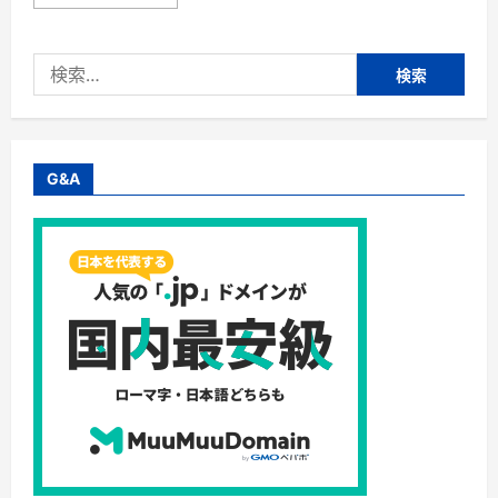
ャ
ッ
プ
ア
検
ッ
プ
索:
偽
物」
の
検
索
結
G&A
果
に
つ
い
て
さ
ら
に
読
む