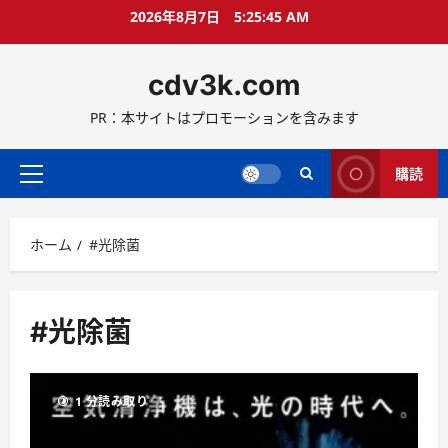
コ
2026年8月7日
5:25:45 AM
ン
テ
cdv3k.com
ン
ツ
PR：本サイトはプロモーションを含みます
へ
ス
キ
購読
メ
ッ
イ
プ
ン
ホーム
#光除菌
メ
ニ
ュ
ー
#光除菌
1 分読み取り