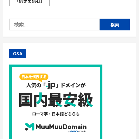
【フ
「続きを読む」
ジ
コ
ー
空
検
気
清
索:
浄
機】
光
除
菌
の
G&A
空
気
清
浄
機。
コ
ン
パ
ク
ト
で
あ
り
な
が
ら、
臭
い
だ