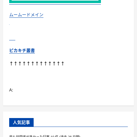
け
な
く
除
ムームードメイン
菌
も！
に
つ
い
て
さ
ら
ピカキチ叢書
に
読
む
↑↑↑↑↑↑↑↑↑↑↑↑↑
A:
人気記事
最も訪問者が多かった記事 10 件 (過去 28 日間)