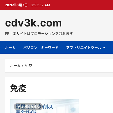
コ
2026年8月7日
2:53:33 AM
ン
テ
cdv3k.com
ン
ツ
へ
PR：本サイトはプロモーションを含みます
ス
キ
ホーム
パソコン キーワード
アフィリエイトツール
ッ
プ
ホーム
免疫
免疫
2 分読み取り