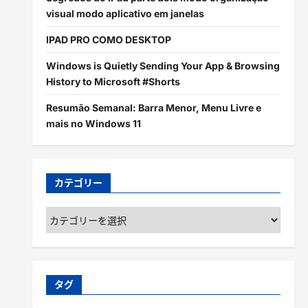
visual modo aplicativo em janelas
IPAD PRO COMO DESKTOP
Windows is Quietly Sending Your App & Browsing
History to Microsoft #Shorts
Resumão Semanal: Barra Menor, Menu Livre e
mais no Windows 11
カテゴリー
カ
テ
ゴ
リ
ー
タグ