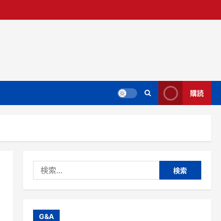
購読
検
索:
G&A