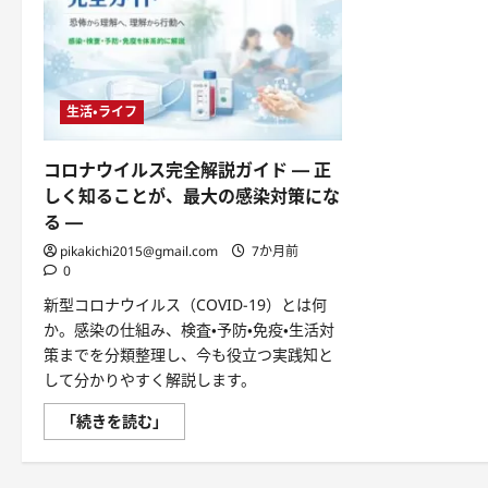
生活・ライフ
コロナウイルス完全解説ガイド ― 正
しく知ることが、最大の感染対策にな
る ―
pikakichi2015@gmail.com
7か月前
0
新型コロナウイルス（COVID-19）とは何
か。感染の仕組み、検査・予防・免疫・生活対
策までを分類整理し、今も役立つ実践知と
して分かりやすく解説します。
コ
「続きを読む」
ロ
ナ
ウ
イ