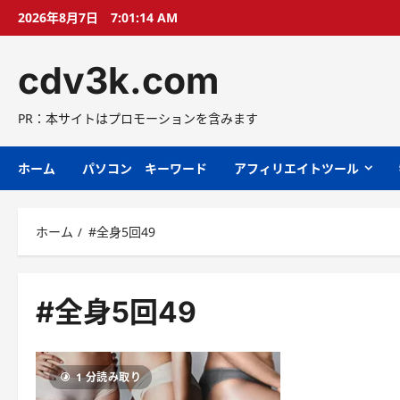
コ
2026年8月7日
7:01:15 AM
ン
テ
cdv3k.com
ン
ツ
へ
PR：本サイトはプロモーションを含みます
ス
キ
ホーム
パソコン キーワード
アフィリエイトツール
ッ
プ
ホーム
#全身5回49
#全身5回49
1 分読み取り