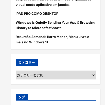
visual modo aplicativo em janelas
IPAD PRO COMO DESKTOP
Windows is Quietly Sending Your App & Browsing
History to Microsoft #Shorts
Resumão Semanal: Barra Menor, Menu Livre e
mais no Windows 11
カテゴリー
カ
テ
ゴ
リ
ー
タグ