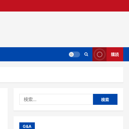
購読
検
索:
G&A