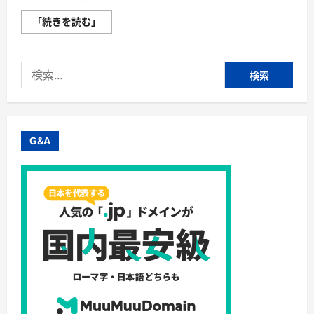
か
「続きを読む」
い
ま
き
（掻
検
巻
き）
索:
超
完
全
ガ
イ
ド
G&A
｜“着
る
布
団”で
肩・
首・
足
元
の
冷
え
を
根
こ
そ
ぎ
防