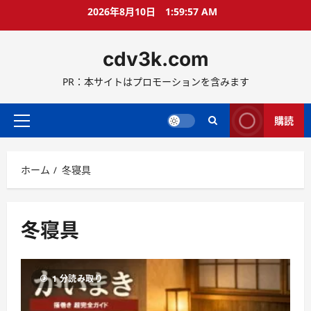
コ
2026年8月10日
1:59:58 AM
ン
テ
cdv3k.com
ン
ツ
PR：本サイトはプロモーションを含みます
へ
ス
キ
購読
メ
ッ
イ
プ
ン
ホーム
冬寝具
メ
ニ
ュ
ー
冬寝具
1 分読み取り