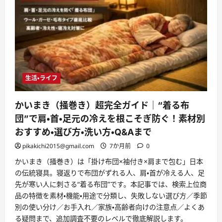
生活・ライフ
かいまき（掻巻き）超完全ガイド｜“着る布
団”で肩・首・足元の冷えを根こそぎ防ぐ！素材別
おすすめ・選び方・洗い方・Q&Aまで
pikakichi2015@gmail.com
7か月前
0
かいまき（掻巻き）は「掛け布団×袖付き×肩まで包む」日本
の伝統寝具。寝返りで布団がずれる人、肩・首が冷える人、足
先が寒い人に刺さる“着る布団”です。本記事では、検索上位商
品の特徴を素材・機能・用途で分類し、失敗しない選び方／季節
別の使い分け／お手入れ／家族・高齢者向けの注意点／よくあ
る疑問まで、追加調査不要のレベルで徹底解説します。