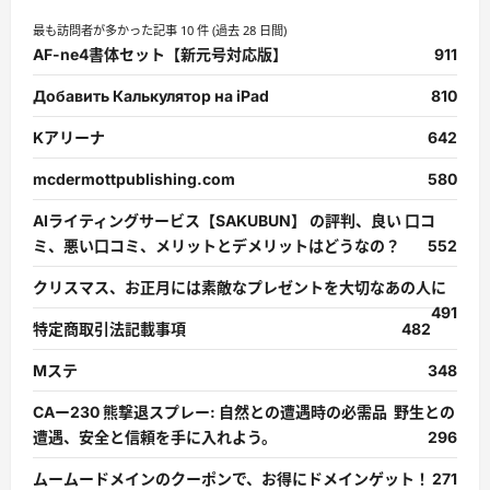
最も訪問者が多かった記事 10 件 (過去 28 日間)
AF-ne4書体セット【新元号対応版】
911
Добавить Калькулятор на iPad
810
Kアリーナ
642
mcdermottpublishing.com
580
AIライティングサービス【SAKUBUN】 の評判、良い 口コ
ミ、悪い口コミ、メリットとデメリットはどうなの？
552
クリスマス、お正月には素敵なプレゼントを大切なあの人に
491
特定商取引法記載事項
482
Mステ
348
CAー230 熊撃退スプレー: 自然との遭遇時の必需品 野生との
遭遇、安全と信頼を手に入れよう。
296
ムームードメインのクーポンで、お得にドメインゲット！
271