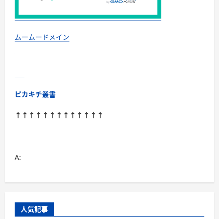
ぐ！
素
材
別
お
す
ムームードメイン
す
め・
選
び
方・
洗
い
方・
ピカキチ叢書
Q&A
ま
で
↑↑↑↑↑↑↑↑↑↑↑↑↑
に
つ
い
て
さ
ら
A:
に
読
む
人気記事