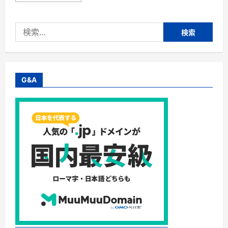
り
Ｔ
Ｖ
検
シ
ョ
索:
ッ
ピ
ン
グ】
株
式
G&A
会
社
Ｎ
Ｔ
Ｔ
ぷ
ら
ら・
食
品・
飲
料・
日
用
品
な
ど
定
期
便
サ