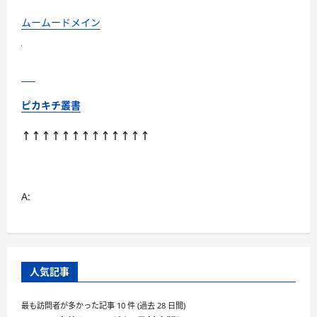
ー
ビ
ムームードメイン
ス
初
回
申
込
み
に
つ
ピカキチ叢書
い
て
さ
↑↑↑↑↑↑↑↑↑↑↑↑↑
ら
に
読
む
A:
人気記事
最も訪問者が多かった記事 10 件 (過去 28 日間)