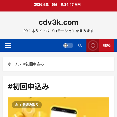
コ
2026年8月6日
9:24:48 AM
ン
テ
cdv3k.com
ン
ツ
PR：本サイトはプロモーションを含みます
へ
ス
キ
購読
メ
ッ
イ
プ
ン
ホーム
#初回申込み
メ
ニ
ュ
ー
#初回申込み
1 分読み取り