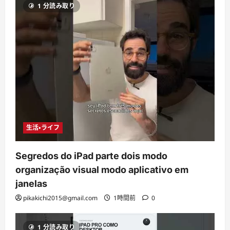
1 分読み取り
生活・ライフ
Segredos do iPad parte dois modo
organização visual modo aplicativo em
janelas
pikakichi2015@gmail.com
1時間前
0
1 分読み取り