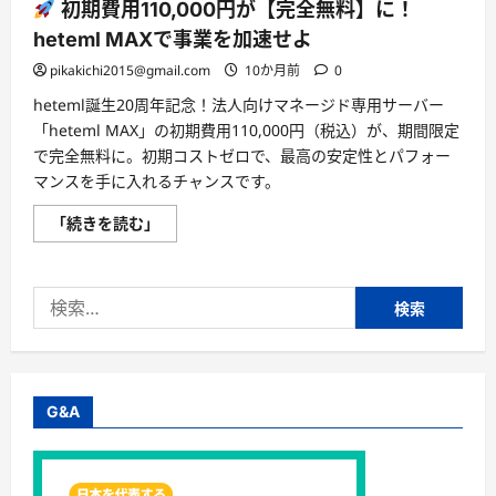
初期費用110,000円が【完全無料】に！
heteml MAXで事業を加速せよ
pikakichi2015@gmail.com
10か月前
0
heteml誕生20周年記念！法人向けマネージド専用サーバー
「heteml MAX」の初期費用110,000円（税込）が、期間限定
で完全無料に。初期コストゼロで、最高の安定性とパフォー
マンスを手に入れるチャンスです。
「続きを読む」
初
期
費
用
検
110,000
円
索:
が
【完
全
無
料】
に！
G&A
heteml
MAX
で
事
業