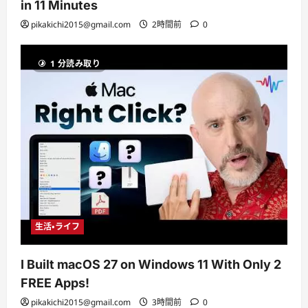
in 11 Minutes
pikakichi2015@gmail.com
2時間前
0
1 分読み取り
生活・ライフ
I Built macOS 27 on Windows 11 With Only 2
FREE Apps!
pikakichi2015@gmail.com
3時間前
0