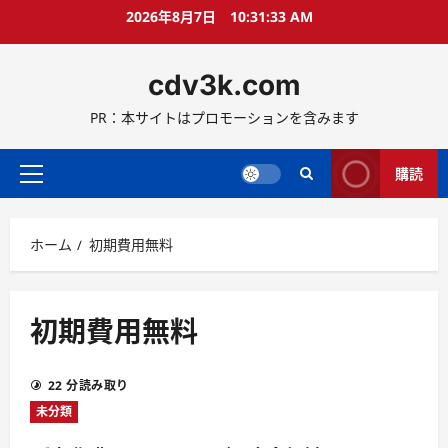
コ
2026年8月7日
10:31:33 AM
ン
テ
cdv3k.com
ン
ツ
PR：本サイトはプロモーションを含みます
へ
ス
キ
購読
メ
ッ
イ
プ
ン
ホーム
初期費用無料
メ
ニ
ュ
ー
初期費用無料
22 分読み取り
未分類