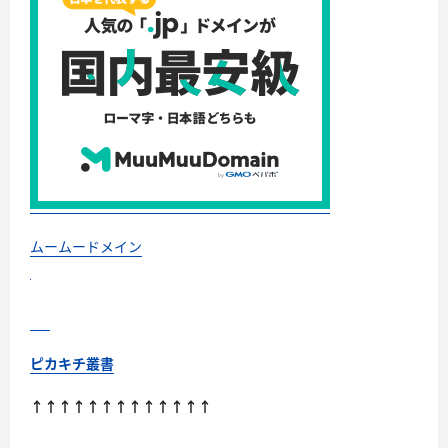
を
加
速
せ
よ
に
つ
い
て
さ
ら
に
読
む
ムームードメイン
ピカキチ叢書
↑↑↑↑↑↑↑↑↑↑↑↑↑