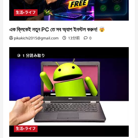
生活・ライフ
এক ক্লিকেই নতুন PC তে সব অ্যাপ ইনস্টল করুন!
pikakichi2015@gmail.com
13分前
0
1 分読み取り
生活・ライフ