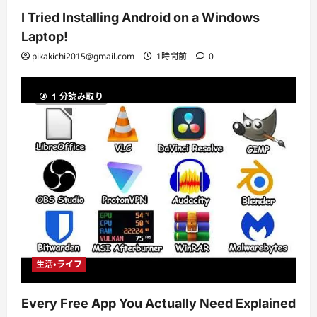
I Tried Installing Android on a Windows
Laptop!
pikakichi2015@gmail.com
1時間前
0
1 分読み取り
生活・ライフ
Every Free App You Actually Need Explained