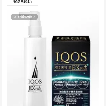
フ
「続きを読む」
ィ
ン
ジ
ア
1 分読み取り
初
期
脱
毛
の
悩
み
を
解
消
し、
確
か
な
効
果
を
実
感
す
る
新
し
い
育
毛
ケ