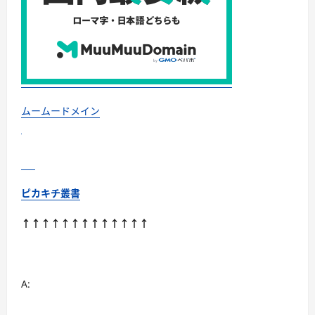
ら
い
の
期
間
で
効
果
が
で
ま
ムームードメイン
す
か？”の
考
察
に
つ
い
て
ピカキチ叢書
さ
ら
に
↑↑↑↑↑↑↑↑↑↑↑↑↑
読
む
A: