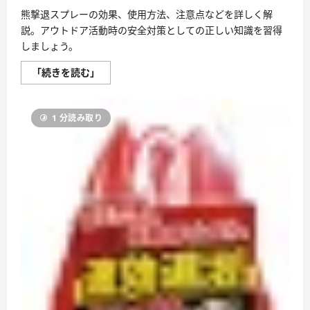
ト
レ
熊撃退スプレーの効果、使用方法、注意点などを詳しく解
ス
説。アウトドア活動時の安全対策としての正しい知識を習得
軽
減
しましょう。
に
お
熊
す
「続きを読む」
撃
す
退
め
ス
に
プ
つ
1 分読み取り
レ
い
ー：
て
ア
さ
ウ
ら
ト
に
ド
読
ア
む
の
安
全
を
守
る
武
器
に
つ
い
て
さ