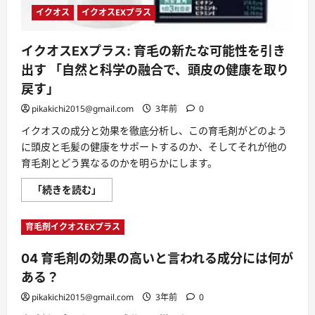
ア
の
イクオス
イクオスEXプラス
選
択
肢
イクオスEXプラス: 育毛の新たな可能性を引き
に
つ
出す 「自然と科学の融合で、頭皮の健康を取り
い
て
戻す」
さ
ら
pikakichi2015@gmail.com
3年前
0
に
読
イクオスの成分と効果を徹底分析し、この育毛剤がどのよう
む
に頭皮と毛髪の健康をサポートするのか、そしてそれが他の
育毛剤とどう異なるのかを明らかにします。
イ
「続きを読む」
ク
オ
ス
育毛剤イクオスEXプラス
EX
プ
ラ
04 育毛剤の効果の高いと言われる成分には何が
ス:
育
ある？
毛
の
新
pikakichi2015@gmail.com
3年前
0
た