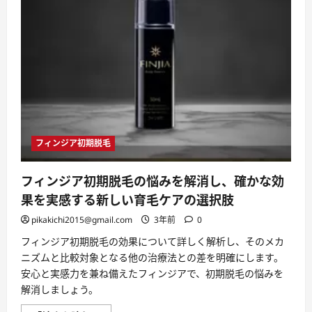
果
が
期
待
で
き
る
理
由
は
フ
ル
ボ
酸
に
フィンジア初期脱毛
つ
い
て
さ
フィンジア初期脱毛の悩みを解消し、確かな効
ら
に
果を実感する新しい育毛ケアの選択肢
読
む
pikakichi2015@gmail.com
3年前
0
フィンジア初期脱毛の効果について詳しく解析し、そのメカ
ニズムと比較対象となる他の治療法との差を明確にします。
安心と実感力を兼ね備えたフィンジアで、初期脱毛の悩みを
解消しましょう。