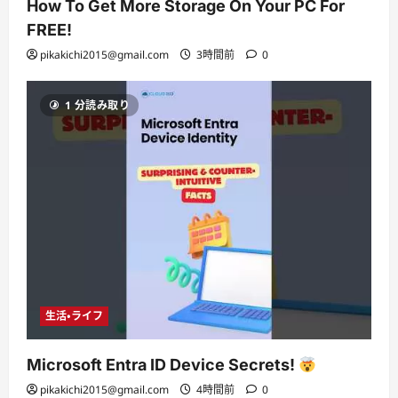
How To Get More Storage On Your PC For
FREE!
pikakichi2015@gmail.com
3時間前
0
1 分読み取り
生活・ライフ
Microsoft Entra ID Device Secrets!
pikakichi2015@gmail.com
4時間前
0