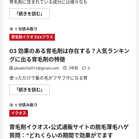
な
育毛剤に含まれている成分には様々なも
可
能
04
「続きを読む」
性
育
を
毛
引
剤
き
1 分読み取り
の
出
効
す
育毛剤イクオスEXプラス
果
「自
の
然
高
と
03 効果のある育毛剤は存在する？人気ランキン
い
科
と
学
グに出る育毛剤の特徴
言
の
わ
融
pikakichi2015@gmail.com
3年前
0
れ
合
る
で、
使っただけで髪の毛がフサフサになる育
成
頭
分
皮
に
の
03
「続きを読む」
は
健
効
何
康
果
が
を
の
あ
取
1 分読み取り
あ
る？
り
る
に
イクオス
戻
育
つ
す」
毛
い
に
剤
て
育毛剤イクオス・公式通販サイトの脱毛薄毛ハゲ
つ
は
さ
い
存
ら
質問：“どれくらいの期間で効果がでます
て
在