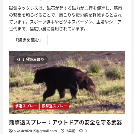
立
つ
磁気ネックレスは、磁石が発する磁力が血行を促進し、筋肉
情
報
の緊張を和らげることで、肩こりや疲労感を軽減するとされ
に
ています。スポーツ選手やビジネスパーソン、主婦やシニア
つ
い
世代まで、幅広い層に愛用されています。
て
さ
磁
ら
「続きを読む」
気
に
ネ
読
ッ
む
ク
1 分読み取り
レ
ス
の
効
果
と
選
び
方
｜
血
撃退スプレー
熊撃退スプレー
行
促
進・
肩
熊撃退スプレー：アウトドアの安全を守る武器
こ
り・
pikakichi2015@gmail.com
3年前
0
ス