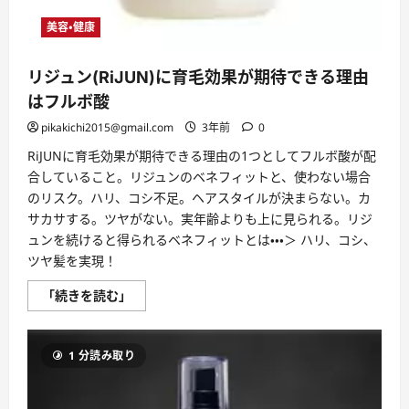
美容・健康
リジュン(RiJUN)に育毛効果が期待できる理由
はフルボ酸
pikakichi2015@gmail.com
3年前
0
RiJUNに育毛効果が期待できる理由の1つとしてフルボ酸が配
合していること。リジュンのベネフィットと、使わない場合
のリスク。ハリ、コシ不足。ヘアスタイルが決まらない。カ
サカサする。ツヤがない。実年齢よりも上に見られる。リジ
ュンを続けると得られるベネフィットとは・・・＞ ハリ、コシ、
ツヤ髪を実現！
リ
「続きを読む」
ジ
ュ
ン
(RiJUN)
1 分読み取り
に
育
毛
効