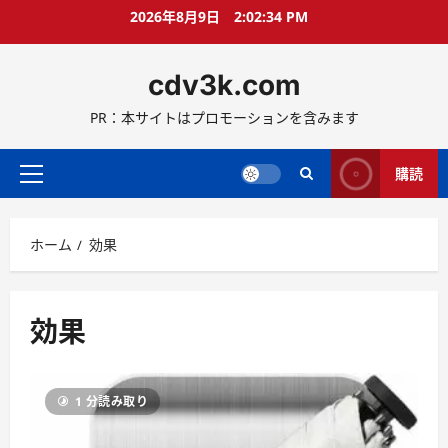
コ
2026年8月9日
2:02:35 PM
ン
テ
cdv3k.com
ン
ツ
PR：本サイトはプロモーションを含みます
へ
ス
キ
購読
メ
ッ
イ
プ
ン
ホーム
効果
メ
ニ
ュ
ー
効果
1 分読み取り