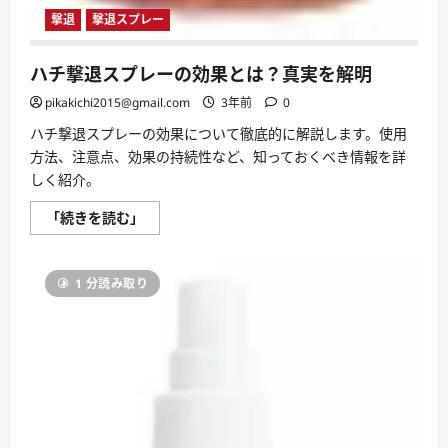
撃退
撃退スプレー
ハチ撃退スプレーの効果とは？真実を解明
pikakichi2015@gmail.com
3年前
0
ハチ撃退スプレーの効果について徹底的に解説します。使用
方法、注意点、効果の持続性など、知っておくべき情報を詳
しく紹介。
ハ
「続きを読む」
チ
撃
退
ス
1 分読み取り
プ
レ
ー
の
効
果
と
は？
真
実
を
解