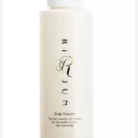
明
に
つ
い
て
さ
ら
に
読
む