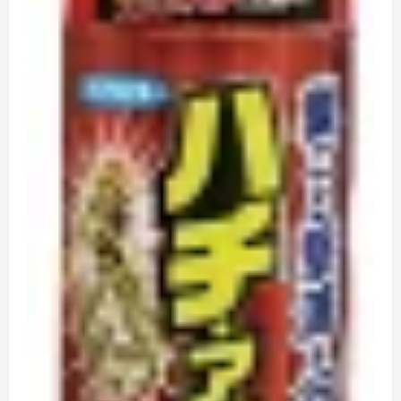
ら
に
読
む