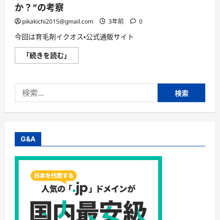
に
さ
す
か？”の考察
読
ら
る？
む
に
人
pikakichi2015@gmail.com
読
3年前
0
気
む
ラ
今回は育毛剤イクオス・公式通販サイト
ン
キ
ン
育
「続きを読む」
グ
毛
に
剤
出
イ
る
ク
育
検
オ
毛
ス・
索:
剤
公
の
式
特
通
徴
販
に
サ
つ
イ
G&A
い
ト
て
の
さ
脱
ら
毛
に
薄
読
毛
む
ハ
ゲ
質
問：“ど
れ
く