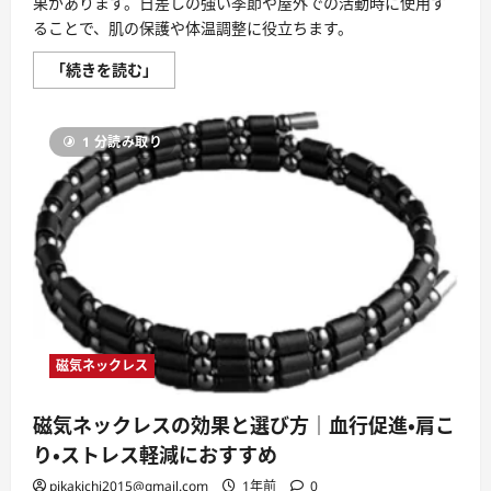
果があります。日差しの強い季節や屋外での活動時に使用す
ることで、肌の保護や体温調整に役立ちます。
日
「続きを読む」
傘
の
効
果
1 分読み取り
や
選
び
方、
使
い
方、
メ
ン
テ
ナ
ン
ス
方
法
磁気ネックレス
な
ど、
日
常
磁気ネックレスの効果と選び方｜血行促進・肩こ
生
活
り・ストレス軽減におすすめ
に
役
pikakichi2015@gmail.com
1年前
0