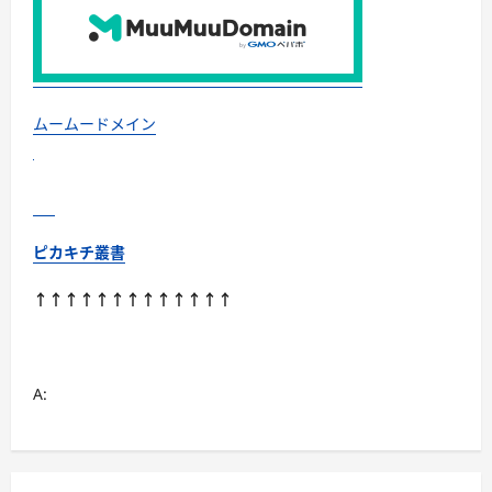
重
要
性
な
ど、
様々
な
視
ムームードメイン
点
か
ら
動
物
と
の
関
ピカキチ叢書
係
を
深
↑↑↑↑↑↑↑↑↑↑↑↑↑
め
る
方
法
に
つ
A:
い
て
さ
ら
に
読
む