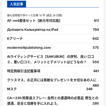
人気記事
最も訪問者が多かった記事 10 件 (過去 28 日間)
AF-ne4書体セット【新元号対応版】
911
Добавить Калькулятор на iPad
794
Kアリーナ
642
mcdermottpublishing.com
575
AIライティングサービス【SAKUBUN】 の評判、良い 口コ
ミ、悪い口コミ、メリットとデメリットはどうなの？
550
特定商取引法記載事項
481
クリスマス、お正月には素敵なプレゼントを大切なあの人に
480
Mステ
346
CAー230 熊撃退スプレー: 自然との遭遇時の必需品 野生との
遭遇、安全と信頼を手に入れよう。
295