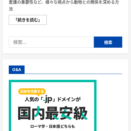
愛護の重要性など、様々な視点から動物との関係を深める方
法
動
「続きを読む」
物
に
心
が
検
あ
る
索:
こ
と
の
証
拠
や、
G&A
人
間
と
の
共
通
点、
そ
し
て
動
物
愛
護
の