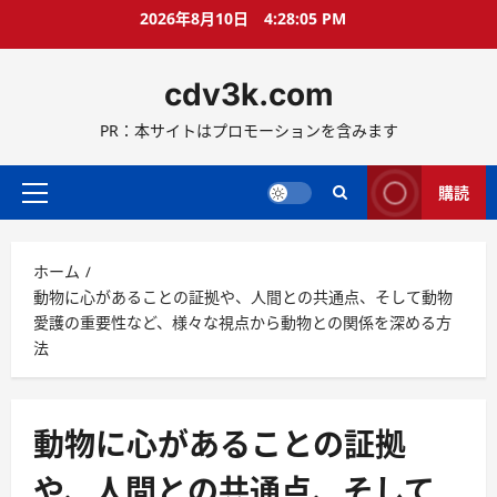
コ
2026年8月10日
4:28:06 PM
ン
テ
cdv3k.com
ン
ツ
PR：本サイトはプロモーションを含みます
へ
ス
キ
購読
メ
ッ
イ
プ
ン
ホーム
メ
動物に心があることの証拠や、人間との共通点、そして動物
ニ
愛護の重要性など、様々な視点から動物との関係を深める方
ュ
法
ー
動物に心があることの証拠
や、人間との共通点、そして