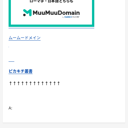
検
証！
に
つ
い
て
さ
ら
に
読
ムームードメイン
む
ピカキチ叢書
↑↑↑↑↑↑↑↑↑↑↑↑↑
A: