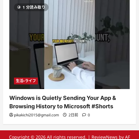
1 分読み取り
生活・ライフ
Windows is Quietly Sending Your App &
Browsing History to Microsoft #Shorts
pikakichi2015@gmail.com
2日前
0
Copyright © 2026 All rights reserved.
|
ReviewNews
by AF