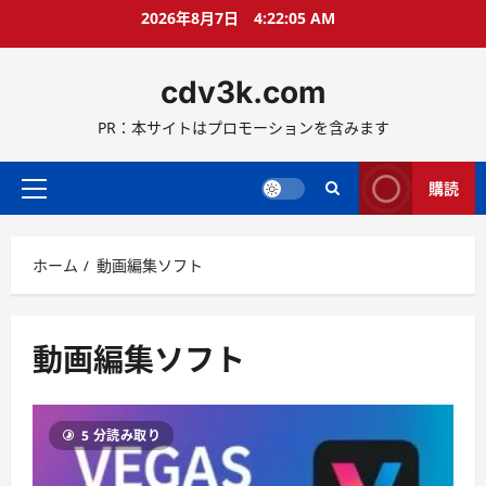
コ
2026年8月7日
4:22:05 AM
ン
テ
cdv3k.com
ン
ツ
PR：本サイトはプロモーションを含みます
へ
ス
キ
購読
メ
ッ
イ
プ
ン
ホーム
動画編集ソフト
メ
ニ
ュ
ー
動画編集ソフト
5 分読み取り