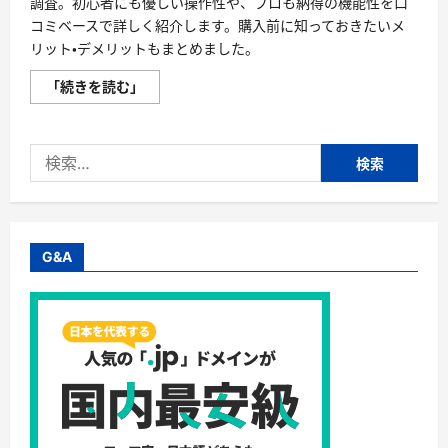
調査。初心者にも優しい操作性や、プロも納得の機能性を口
コミベースで詳しく紹介します。購入前に知っておきたいメ
リット・デメリットもまとめました。
ダ
「続きを読む」
ウ
ン
ロ
ー
検
ド
版
索:
口
コ
ミ
評
判
を
G&A
全
公
開
｜
VEGAS
の
実
力
と
満
足
度
を