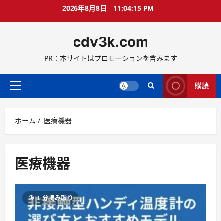
コ
2026年8月8日
11:04:15 PM
ン
テ
cdv3k.com
ン
ツ
PR：本サイトはプロモーションを含みます
へ
ス
キ
購読
メ
ッ
イ
プ
ン
ホーム
医療機器
メ
ニ
ュ
ー
医療機器
1 分読み取り