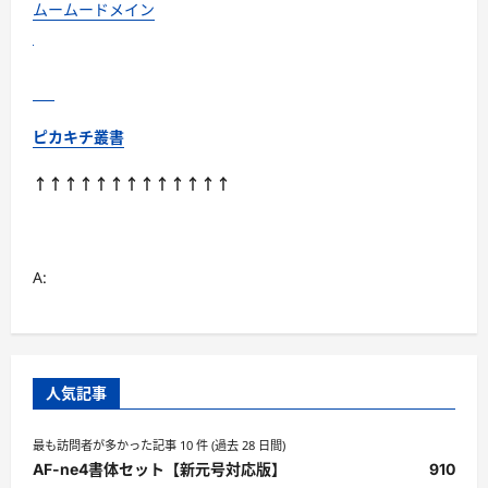
法
ムームードメイン
に
つ
い
て
さ
ら
に
読
ピカキチ叢書
む
↑↑↑↑↑↑↑↑↑↑↑↑↑
A:
人気記事
最も訪問者が多かった記事 10 件 (過去 28 日間)
AF-ne4書体セット【新元号対応版】
910