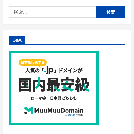
型
ハ
検
ン
デ
索:
ィ
温
度
計
の
選
G&A
び
方
と
お
す
す
め
モ
デ
ル
完
全
ガ
イ
ド
｜
特
徴・
価
格・
活
用