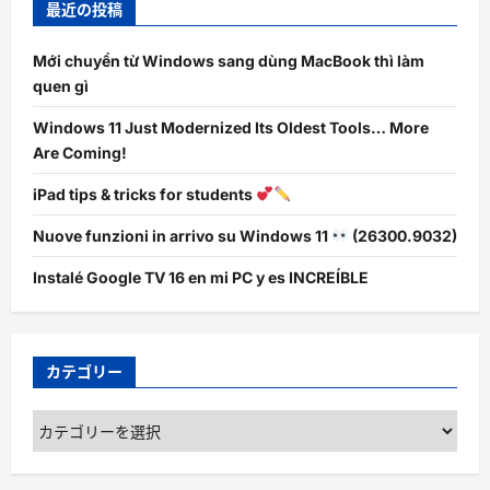
最近の投稿
Mới chuyển từ Windows sang dùng MacBook thì làm
quen gì
Windows 11 Just Modernized Its Oldest Tools… More
Are Coming!
iPad tips & tricks for students
Nuove funzioni in arrivo su Windows 11
(26300.9032)
Instalé Google TV 16 en mi PC y es INCREÍBLE
カテゴリー
カ
テ
ゴ