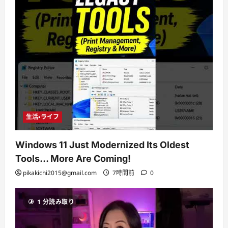
生活・ライフ
Windows 11 Just Modernized Its Oldest
Tools… More Are Coming!
pikakichi2015@gmail.com
7時間前
0
1 分読み取り